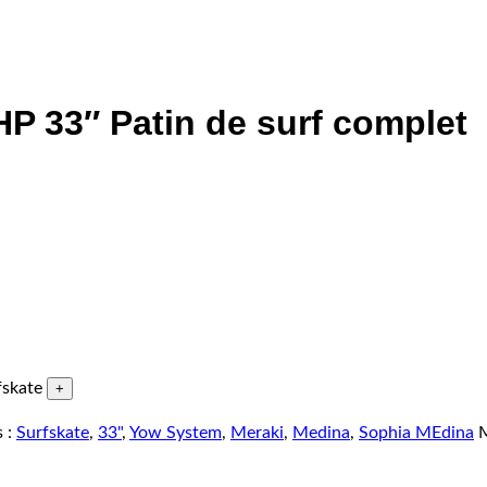
 33″ Patin de surf complet
skate
s :
Surfskate
,
33"
,
Yow System
,
Meraki
,
Medina
,
Sophia MEdina