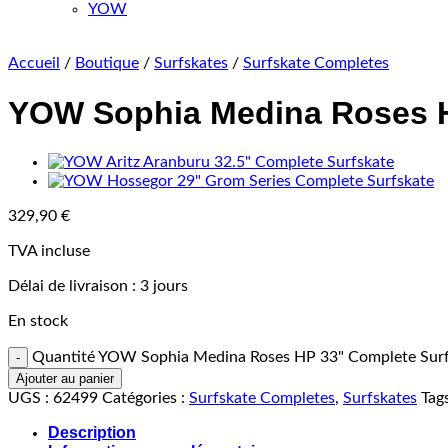
YOW
Accueil
/
Boutique
/
Surfskates
/
Surfskate Completes
YOW Sophia Medina Roses HP
329,90
€
TVA incluse
Délai de livraison :
3 jours
En stock
Quantité YOW Sophia Medina Roses HP 33" Complete Surf
Ajouter au panier
UGS :
62499
Catégories :
Surfskate Completes
,
Surfskates
Tag
Description