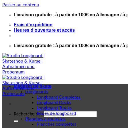
Passer au contenu
Livraison gratuite : à partir de 100€ en Allemagne / à 
Frais d'expédition
Heures d'ouverture et accès
Livraison gratuite : à partir de 100€ en Allemagne / à 
Magasin de skate
Longboards
Longboard Completes
Longboard Decks
Longboard Trucks
Roues de longboard
Recherche de :
Planches à roulettes
Planches complètes