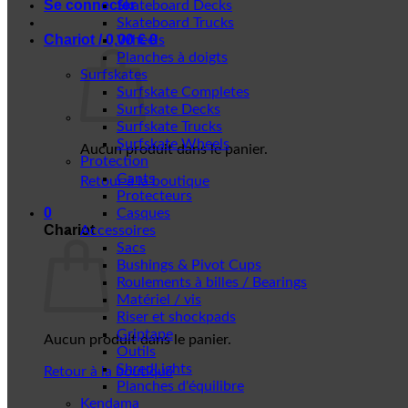
Se connecter
Skateboard Decks
Skateboard Trucks
Chariot /
0,00
€
0
Wheels
Planches à doigts
Surfskates
Surfskate Completes
Surfskate Decks
Surfskate Trucks
Surfskate Wheels
Aucun produit dans le panier.
Protection
Gants
Retour à la boutique
Protecteurs
0
Casques
Chariot
Accessoires
Sacs
Bushings & Pivot Cups
Roulements à billes / Bearings
Matériel / vis
Riser et shockpads
Griptape
Aucun produit dans le panier.
Outils
ShredLights
Retour à la boutique
Planches d'équilibre
Kendama