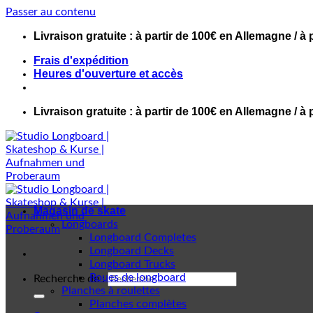
Passer au contenu
Livraison gratuite : à partir de 100€ en Allemagne / à 
Frais d'expédition
Heures d'ouverture et accès
Livraison gratuite : à partir de 100€ en Allemagne / à 
Magasin de skate
Longboards
Longboard Completes
Longboard Decks
Longboard Trucks
Roues de longboard
Recherche de :
Planches à roulettes
Planches complètes