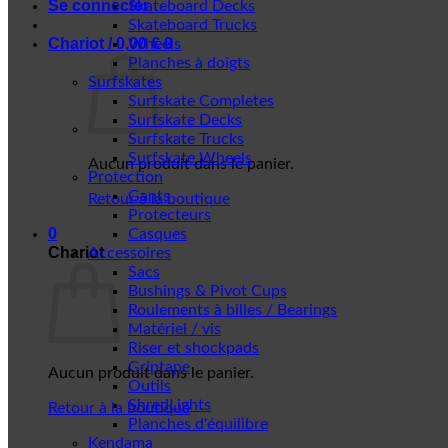
Se connecter
Skateboard Decks
Skateboard Trucks
Chariot /
0,00
€
0
Wheels
Planches à doigts
Surfskates
Surfskate Completes
Surfskate Decks
Surfskate Trucks
Surfskate Wheels
Aucun produit dans le panier.
Protection
Gants
Retour à la boutique
Protecteurs
0
Casques
Chariot
Accessoires
Sacs
Bushings & Pivot Cups
Roulements à billes / Bearings
Matériel / vis
Riser et shockpads
Griptape
Aucun produit dans le panier.
Outils
ShredLights
Retour à la boutique
Planches d'équilibre
Kendama