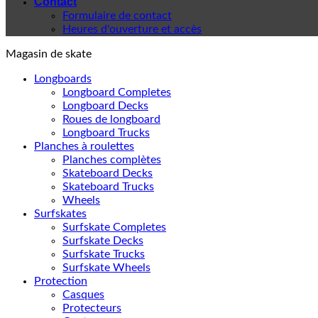
Contact
Formulaire de contact
Heures d'ouverture et accès
Magasin de skate
Longboards
Longboard Completes
Longboard Decks
Roues de longboard
Longboard Trucks
Planches à roulettes
Planches complètes
Skateboard Decks
Skateboard Trucks
Wheels
Surfskates
Surfskate Completes
Surfskate Decks
Surfskate Trucks
Surfskate Wheels
Protection
Casques
Protecteurs