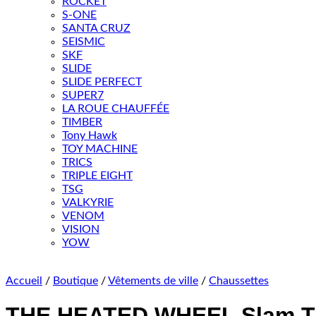
ROCKET
S-ONE
SANTA CRUZ
SEISMIC
SKF
SLIDE
SLIDE PERFECT
SUPER7
LA ROUE CHAUFFÉE
TIMBER
Tony Hawk
TOY MACHINE
TRICS
TRIPLE EIGHT
TSG
VALKYRIE
VENOM
VISION
YOW
Accueil
/
Boutique
/
Vêtements de ville
/
Chaussettes
THE HEATED WHEEL Slam T