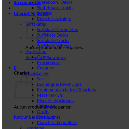
Skateboard Decks
Se connecter
Skateboard Trucks
Wheels
Chariot /
0,00
€
0
Planches à doigts
Surfskates
Surfskate Completes
Surfskate Decks
Surfskate Trucks
Surfskate Wheels
Aucun produit dans le panier.
Protection
Gants
Retour à la boutique
Protecteurs
0
Casques
Chariot
Accessoires
Sacs
Bushings & Pivot Cups
Roulements à billes / Bearings
Matériel / vis
Riser et shockpads
Griptape
Aucun produit dans le panier.
Outils
Retour à la boutique
ShredLights
Planches d'équilibre
Kendama