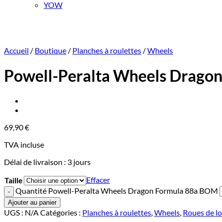
YOW
Accueil
/
Boutique
/
Planches à roulettes
/
Wheels
Powell-Peralta Wheels Drago
69,90
€
TVA incluse
Délai de livraison :
3 jours
Effacer
Taille
Quantité Powell-Peralta Wheels Dragon Formula 88a BOM
Ajouter au panier
UGS :
N/A
Catégories :
Planches à roulettes
,
Wheels
,
Roues de l