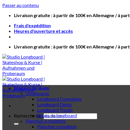
Passer au contenu
Livraison gratuite : à partir de 100€ en Allemagne / à par
Frais d'expédition
Heures d'ouverture et accès
Livraison gratuite : à partir de 100€ en Allemagne / à par
Magasin de skate
Longboards
Longboard Completes
Longboard Decks
Longboard Trucks
Roues de longboard
Recherche de :
Planches à roulettes
Planches complètes