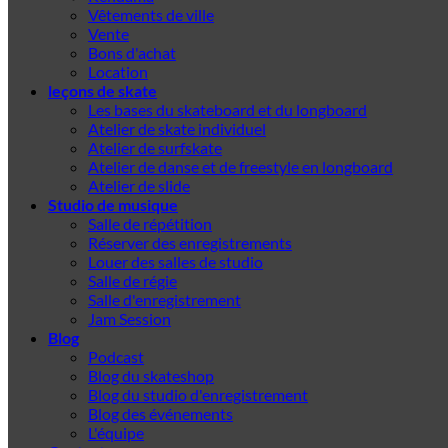
Vêtements de ville
Vente
Bons d'achat
Location
leçons de skate
Les bases du skateboard et du longboard
Atelier de skate individuel
Atelier de surfskate
Atelier de danse et de freestyle en longboard
Atelier de slide
Studio de musique
Salle de répétition
Réserver des enregistrements
Louer des salles de studio
Salle de régie
Salle d'enregistrement
Jam Session
Blog
Podcast
Blog du skateshop
Blog du studio d'enregistrement
Blog des événements
L'équipe