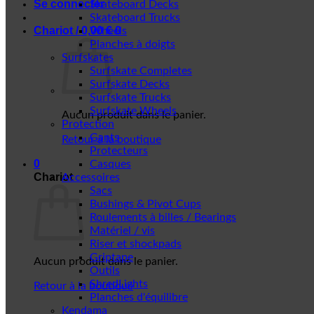
Se connecter
Skateboard Decks
Skateboard Trucks
Chariot /
0,00
€
0
Wheels
Planches à doigts
Surfskates
Surfskate Completes
Surfskate Decks
Surfskate Trucks
Surfskate Wheels
Aucun produit dans le panier.
Protection
Gants
Retour à la boutique
Protecteurs
0
Casques
Chariot
Accessoires
Sacs
Bushings & Pivot Cups
Roulements à billes / Bearings
Matériel / vis
Riser et shockpads
Griptape
Aucun produit dans le panier.
Outils
ShredLights
Retour à la boutique
Planches d'équilibre
Kendama