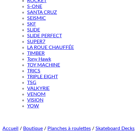
ROCKET
S-ONE
SANTA CRUZ
SEISMIC
SKF
SLIDE
SLIDE PERFECT
SUPER7
LA ROUE CHAUFFÉE
TIMBER
Tony Hawk
TOY MACHINE
TRICS
TRIPLE EIGHT
TSG
VALKYRIE
VENOM
VISION
YOW
Accueil
/
Boutique
/
Planches à roulettes
/
Skateboard Decks