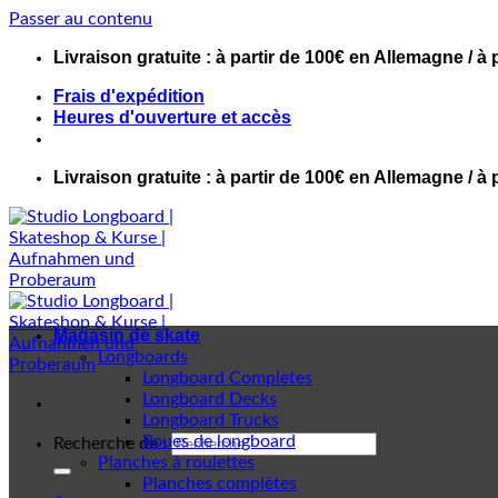
Passer au contenu
Livraison gratuite : à partir de 100€ en Allemagne / à 
Frais d'expédition
Heures d'ouverture et accès
Livraison gratuite : à partir de 100€ en Allemagne / à 
Magasin de skate
Longboards
Longboard Completes
Longboard Decks
Longboard Trucks
Roues de longboard
Recherche de :
Planches à roulettes
Planches complètes