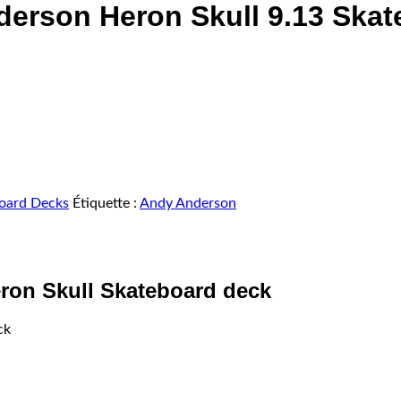
son Heron Skull 9.13 Skat
oard Decks
Étiquette :
Andy Anderson
n Skull Skateboard deck
ck