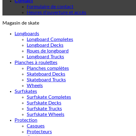
Contact
Formulaire de contact
Heures d'ouverture et accès
Magasin de skate
Longboards
Longboard Completes
Longboard Decks
Roues de longboard
Longboard Trucks
Planches à roulettes
Planches complètes
Skateboard Decks
Skateboard Trucks
Wheels
Surfskates
Surfskate Completes
Surfskate Decks
Surfskate Trucks
Surfskate Wheels
Protection
Casques
Protecteurs