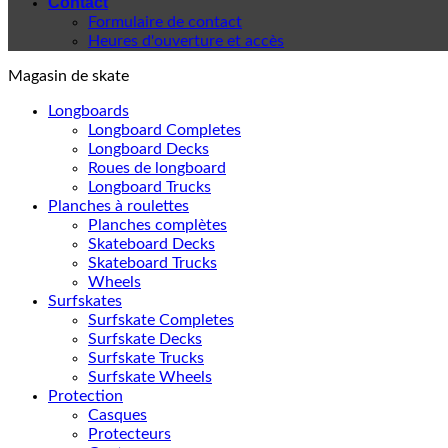
Contact
Formulaire de contact
Heures d'ouverture et accès
Magasin de skate
Longboards
Longboard Completes
Longboard Decks
Roues de longboard
Longboard Trucks
Planches à roulettes
Planches complètes
Skateboard Decks
Skateboard Trucks
Wheels
Surfskates
Surfskate Completes
Surfskate Decks
Surfskate Trucks
Surfskate Wheels
Protection
Casques
Protecteurs