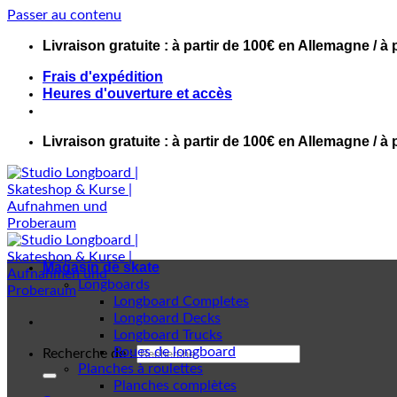
Passer au contenu
Livraison gratuite : à partir de 100€ en Allemagne / à 
Frais d'expédition
Heures d'ouverture et accès
Livraison gratuite : à partir de 100€ en Allemagne / à 
Magasin de skate
Longboards
Longboard Completes
Longboard Decks
Longboard Trucks
Roues de longboard
Recherche de :
Planches à roulettes
Planches complètes