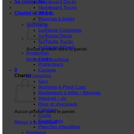
Se connecter
Skateboard Decks
Skateboard Trucks
Chariot /
0,00
€
0
Wheels
Planches à doigts
Surfskates
Surfskate Completes
Surfskate Decks
Surfskate Trucks
Surfskate Wheels
Aucun produit dans le panier.
Protection
Gants
Retour à la boutique
Protecteurs
0
Casques
Chariot
Accessoires
Sacs
Bushings & Pivot Cups
Roulements à billes / Bearings
Matériel / vis
Riser et shockpads
Griptape
Aucun produit dans le panier.
Outils
ShredLights
Retour à la boutique
Planches d'équilibre
Kendama