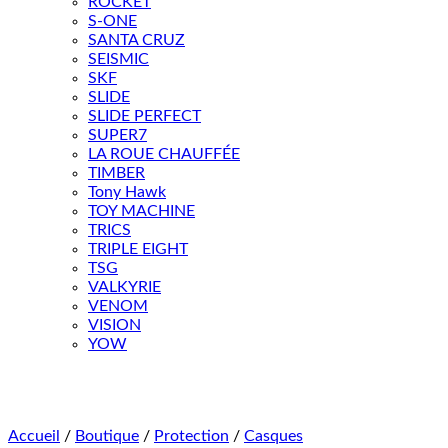
ROCKET
S-ONE
SANTA CRUZ
SEISMIC
SKF
SLIDE
SLIDE PERFECT
SUPER7
LA ROUE CHAUFFÉE
TIMBER
Tony Hawk
TOY MACHINE
TRICS
TRIPLE EIGHT
TSG
VALKYRIE
VENOM
VISION
YOW
Accueil
/
Boutique
/
Protection
/
Casques