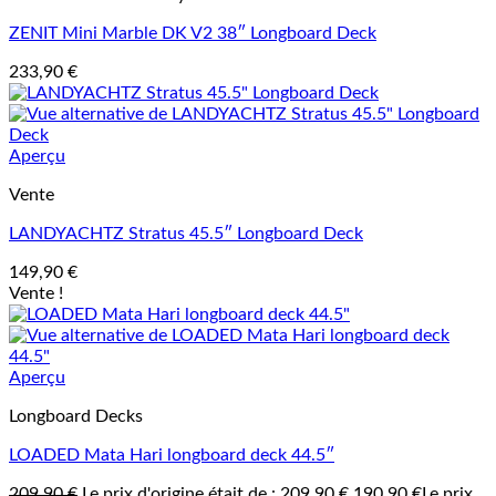
ZENIT Mini Marble DK V2 38″ Longboard Deck
233,90
€
Aperçu
Vente
LANDYACHTZ Stratus 45.5″ Longboard Deck
149,90
€
Vente !
Aperçu
Longboard Decks
LOADED Mata Hari longboard deck 44.5″
209,90
€
Le prix d'origine était de : 209,90 €.
190,90
€
Le prix