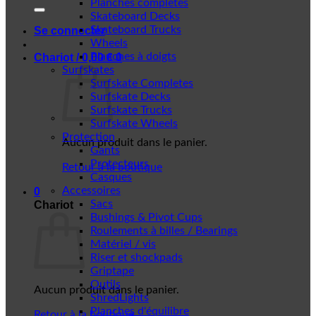
Planches complètes
Skateboard Decks
Skateboard Trucks
Se connecter
Wheels
Planches à doigts
Chariot /
0,00
€
0
Surfskates
Surfskate Completes
Surfskate Decks
Surfskate Trucks
Surfskate Wheels
Protection
Aucun produit dans le panier.
Gants
Protecteurs
Retour à la boutique
Casques
Accessoires
0
Sacs
Chariot
Bushings & Pivot Cups
Roulements à billes / Bearings
Matériel / vis
Riser et shockpads
Griptape
Outils
Aucun produit dans le panier.
ShredLights
Planches d'équilibre
Retour à la boutique