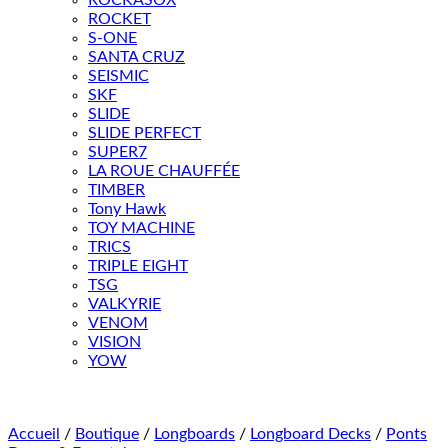
ROCKASOX
ROCKET
S-ONE
SANTA CRUZ
SEISMIC
SKF
SLIDE
SLIDE PERFECT
SUPER7
LA ROUE CHAUFFÉE
TIMBER
Tony Hawk
TOY MACHINE
TRICS
TRIPLE EIGHT
TSG
VALKYRIE
VENOM
VISION
YOW
Accueil
/
Boutique
/
Longboards
/
Longboard Decks
/
Ponts