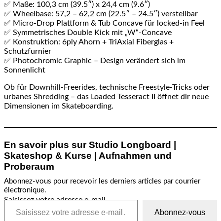
✅ Maße: 100,3 cm (39.5″) x 24,4 cm (9.6″)
✅ Wheelbase: 57,2 – 62,2 cm (22.5″ – 24.5″) verstellbar
✅ Micro-Drop Plattform & Tub Concave für locked-in Feel
✅ Symmetrisches Double Kick mit „W“-Concave
✅ Konstruktion: 6ply Ahorn + TriAxial Fiberglas +
Schutzfurnier
✅ Photochromic Graphic – Design verändert sich im
Sonnenlicht
Ob für Downhill-Freerides, technische Freestyle-Tricks oder
urbanes Shredding – das Loaded Tesseract II öffnet dir neue
Dimensionen im Skateboarding.
En savoir plus sur Studio Longboard |
Skateshop & Kurse | Aufnahmen und
Proberaum
Abonnez-vous pour recevoir les derniers articles par courrier
électronique.
Saisissez votre adresse e-mail…
Abonnez-vous