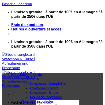
Passer au contenu
Livraison gratuite : à partir de 100€ en Allemagne / à
partir de 350€ dans l'UE
Frais d'expédition
Heures d'ouverture et accès
Livraison gratuite : à partir de 100€ en Allemagne / à
partir de 350€ dans l'UE
Magasin de skate
Longboards
Longboard Completes
Longboard Decks
Longboard Trucks
Roues de longboard
Planches à roulettes
Recherche de :