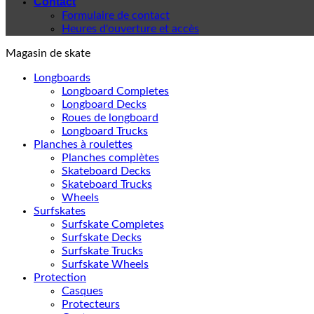
Contact
Formulaire de contact
Heures d'ouverture et accès
Magasin de skate
Longboards
Longboard Completes
Longboard Decks
Roues de longboard
Longboard Trucks
Planches à roulettes
Planches complètes
Skateboard Decks
Skateboard Trucks
Wheels
Surfskates
Surfskate Completes
Surfskate Decks
Surfskate Trucks
Surfskate Wheels
Protection
Casques
Protecteurs