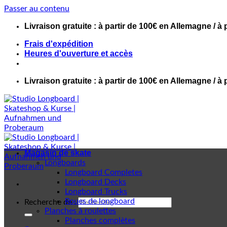
Passer au contenu
Livraison gratuite : à partir de 100€ en Allemagne / à 
Frais d'expédition
Heures d'ouverture et accès
Livraison gratuite : à partir de 100€ en Allemagne / à 
Magasin de skate
Longboards
Longboard Completes
Longboard Decks
Longboard Trucks
Roues de longboard
Recherche de :
Planches à roulettes
Planches complètes