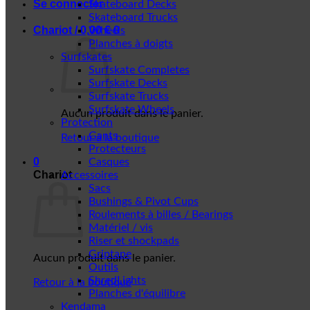
Se connecter
Skateboard Decks
Skateboard Trucks
Chariot /
0,00
€
0
Wheels
Planches à doigts
Surfskates
Surfskate Completes
Surfskate Decks
Surfskate Trucks
Surfskate Wheels
Aucun produit dans le panier.
Protection
Gants
Retour à la boutique
Protecteurs
0
Casques
Chariot
Accessoires
Sacs
Bushings & Pivot Cups
Roulements à billes / Bearings
Matériel / vis
Riser et shockpads
Griptape
Aucun produit dans le panier.
Outils
ShredLights
Retour à la boutique
Planches d'équilibre
Kendama