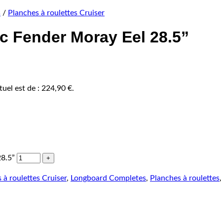
s
/
Planches à roulettes Cruiser
 Fender Moray Eel 28.5”
tuel est de : 224,90 €.
8.5”
 à roulettes Cruiser
,
Longboard Completes
,
Planches à roulettes