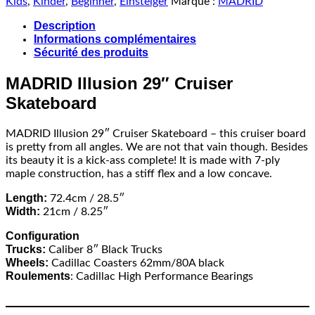
Kids
,
Kinder
,
Beginner
,
Einsteiger
Marque :
MADRID
Description
Informations complémentaires
Sécurité des produits
MADRID Illusion 29″ Cruiser
Skateboard
MADRID Illusion 29″ Cruiser Skateboard – this cruiser board
is pretty from all angles. We are not that vain though. Besides
its beauty it is a kick-ass complete! It is made with 7-ply
maple construction, has a stiff flex and a low concave.
Length:
72.4cm / 28.5″
Width:
21cm / 8.25″
Configuration
Trucks:
Caliber 8″ Black Trucks
Wheels:
Cadillac Coasters 62mm/80A black
Roulements
: Cadillac High Performance Bearings