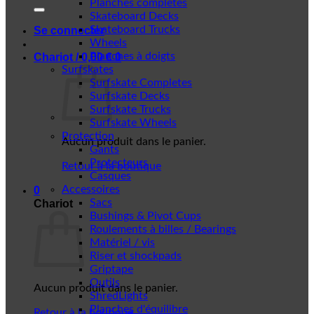
Planches complètes
Skateboard Decks
Skateboard Trucks
Se connecter
Wheels
Planches à doigts
Chariot /
0,00
€
0
Surfskates
Surfskate Completes
Surfskate Decks
Surfskate Trucks
Surfskate Wheels
Protection
Aucun produit dans le panier.
Gants
Protecteurs
Retour à la boutique
Casques
Accessoires
0
Sacs
Chariot
Bushings & Pivot Cups
Roulements à billes / Bearings
Matériel / vis
Riser et shockpads
Griptape
Outils
Aucun produit dans le panier.
ShredLights
Planches d'équilibre
Retour à la boutique