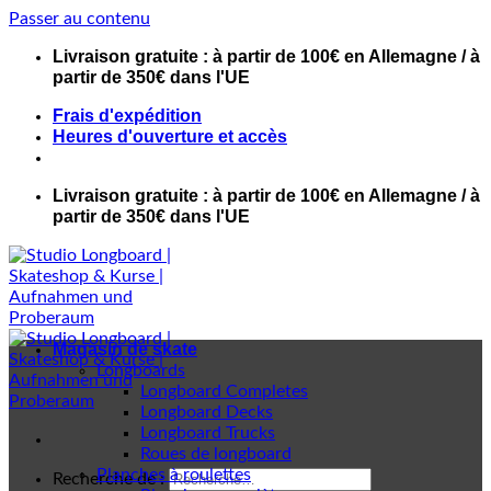
Passer au contenu
Livraison gratuite : à partir de 100€ en Allemagne / à
partir de 350€ dans l'UE
Frais d'expédition
Heures d'ouverture et accès
Livraison gratuite : à partir de 100€ en Allemagne / à
partir de 350€ dans l'UE
Magasin de skate
Longboards
Longboard Completes
Longboard Decks
Longboard Trucks
Roues de longboard
Planches à roulettes
Recherche de :