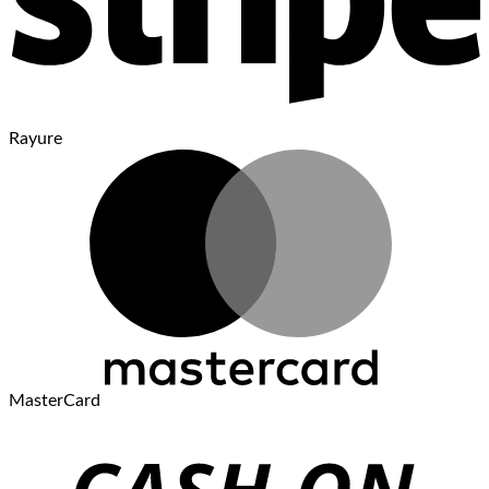
Rayure
MasterCard