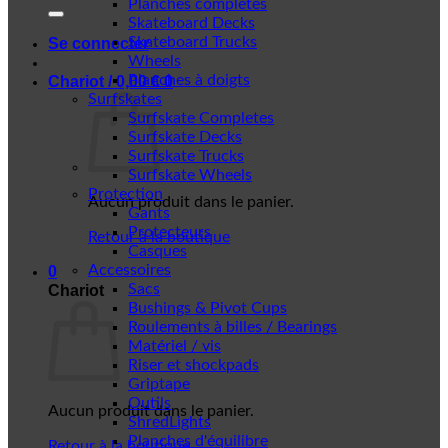
Planches complètes
Skateboard Decks
Skateboard Trucks
Se connecter
Wheels
Planches à doigts
Chariot /
0,00
€
0
Surfskates
Surfskate Completes
Surfskate Decks
Surfskate Trucks
Surfskate Wheels
Protection
Aucun produit dans le panier.
Gants
Protecteurs
Retour à la boutique
Casques
Accessoires
0
Sacs
Chariot
Bushings & Pivot Cups
Roulements à billes / Bearings
Matériel / vis
Riser et shockpads
Griptape
Outils
Aucun produit dans le panier.
ShredLights
Planches d'équilibre
Retour à la boutique