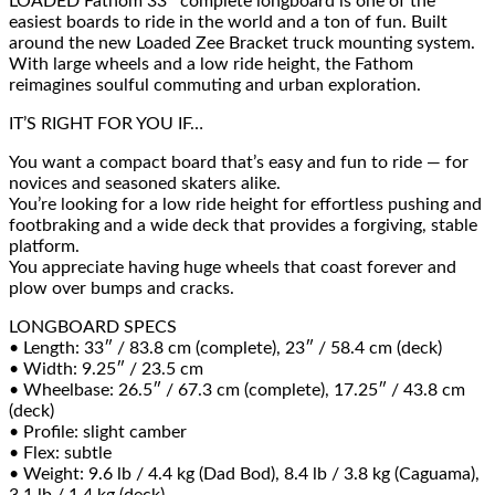
LOADED Fathom 33″ complete longboard is one of the
easiest boards to ride in the world and a ton of fun. Built
around the new Loaded Zee Bracket truck mounting system.
With large wheels and a low ride height, the Fathom
reimagines soulful commuting and urban exploration.
IT’S RIGHT FOR YOU IF…
You want a compact board that’s easy and fun to ride — for
novices and seasoned skaters alike.
You’re looking for a low ride height for effortless pushing and
footbraking and a wide deck that provides a forgiving, stable
platform.
You appreciate having huge wheels that coast forever and
plow over bumps and cracks.
LONGBOARD SPECS
• Length: 33″ / 83.8 cm (complete), 23″ / 58.4 cm (deck)
• Width: 9.25″ / 23.5 cm
• Wheelbase: 26.5″ / 67.3 cm (complete), 17.25″ / 43.8 cm
(deck)
• Profile: slight camber
• Flex: subtle
• Weight: 9.6 lb / 4.4 kg (Dad Bod), 8.4 lb / 3.8 kg (Caguama),