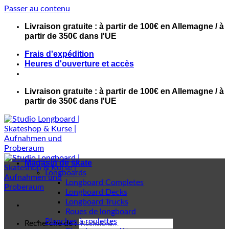
Passer au contenu
Livraison gratuite : à partir de 100€ en Allemagne / à
partir de 350€ dans l'UE
Frais d'expédition
Heures d'ouverture et accès
Livraison gratuite : à partir de 100€ en Allemagne / à
partir de 350€ dans l'UE
Magasin de skate
Longboards
Longboard Completes
Longboard Decks
Longboard Trucks
Roues de longboard
Planches à roulettes
Recherche de :