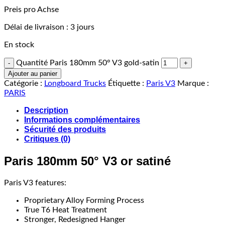
Preis pro Achse
Délai de livraison :
3 jours
En stock
Quantité Paris 180mm 50° V3 gold-satin
Ajouter au panier
Catégorie :
Longboard Trucks
Étiquette :
Paris V3
Marque :
PARIS
Description
Informations complémentaires
Sécurité des produits
Critiques (0)
Paris 180mm 50° V3 or satiné
Paris V3 features:
Proprietary Alloy Forming Process
True T6 Heat Treatment
Stronger, Redesigned Hanger