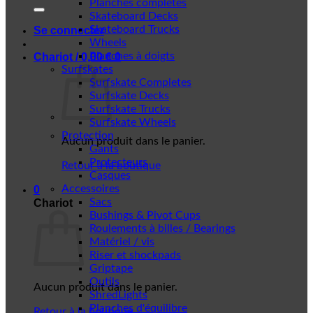
Planches complètes
Skateboard Decks
Skateboard Trucks
Se connecter
Wheels
Planches à doigts
Chariot /
0,00
€
0
Surfskates
Surfskate Completes
Surfskate Decks
Surfskate Trucks
Surfskate Wheels
Protection
Aucun produit dans le panier.
Gants
Protecteurs
Retour à la boutique
Casques
Accessoires
0
Sacs
Chariot
Bushings & Pivot Cups
Roulements à billes / Bearings
Matériel / vis
Riser et shockpads
Griptape
Outils
Aucun produit dans le panier.
ShredLights
Planches d'équilibre
Retour à la boutique