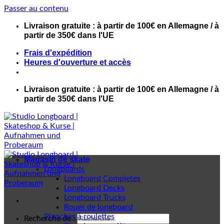
Passer au contenu
Livraison gratuite : à partir de 100€ en Allemagne / à
partir de 350€ dans l'UE
Frais d'expédition
Heures d'ouverture et accès
Livraison gratuite : à partir de 100€ en Allemagne / à
partir de 350€ dans l'UE
Magasin de skate
Longboards
Longboard Completes
Longboard Decks
Longboard Trucks
Roues de longboard
Planches à roulettes
Recherche de :