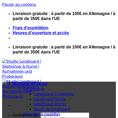
Passer au contenu
Livraison gratuite : à partir de 100€ en Allemagne / à
partir de 350€ dans l'UE
Frais d'expédition
Heures d'ouverture et accès
Livraison gratuite : à partir de 100€ en Allemagne / à
partir de 350€ dans l'UE
Magasin de skate
Longboards
Longboard Completes
Longboard Decks
Longboard Trucks
Roues de longboard
Planches à roulettes
Recherche de :