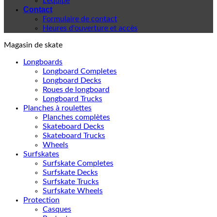
L'équipe
Contact
Formulaire de contact
Heures d'ouverture et accès
Magasin de skate
Longboards
Longboard Completes
Longboard Decks
Roues de longboard
Longboard Trucks
Planches à roulettes
Planches complètes
Skateboard Decks
Skateboard Trucks
Wheels
Surfskates
Surfskate Completes
Surfskate Decks
Surfskate Trucks
Surfskate Wheels
Protection
Casques