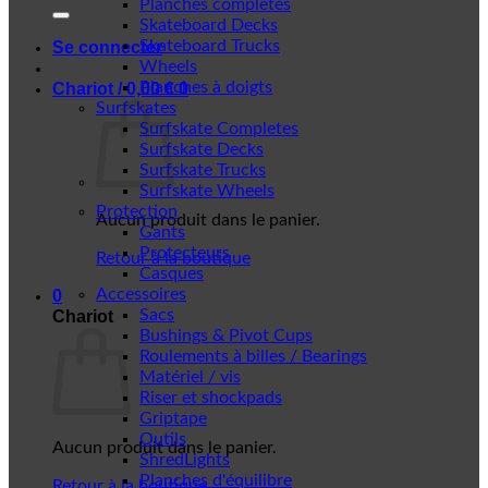
Planches complètes
Skateboard Decks
Skateboard Trucks
Se connecter
Wheels
Planches à doigts
Chariot /
0,00
€
0
Surfskates
Surfskate Completes
Surfskate Decks
Surfskate Trucks
Surfskate Wheels
Protection
Aucun produit dans le panier.
Gants
Protecteurs
Retour à la boutique
Casques
Accessoires
0
Sacs
Chariot
Bushings & Pivot Cups
Roulements à billes / Bearings
Matériel / vis
Riser et shockpads
Griptape
Outils
Aucun produit dans le panier.
ShredLights
Planches d'équilibre
Retour à la boutique