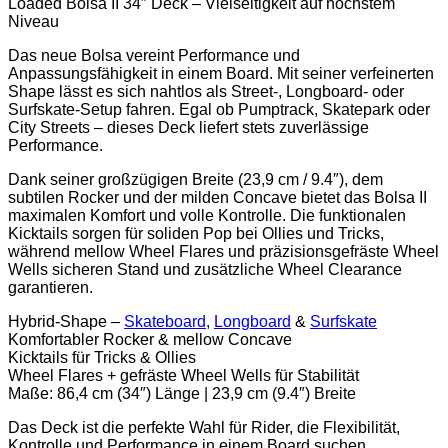
Loaded Bolsa II 34″ Deck – Vielseitigkeit auf höchstem
Niveau
Das neue Bolsa vereint Performance und
Anpassungsfähigkeit in einem Board. Mit seiner verfeinerten
Shape lässt es sich nahtlos als Street-, Longboard- oder
Surfskate-Setup fahren. Egal ob Pumptrack, Skatepark oder
City Streets – dieses Deck liefert stets zuverlässige
Performance.
Dank seiner großzügigen Breite (23,9 cm / 9.4″), dem
subtilen Rocker und der milden Concave bietet das Bolsa II
maximalen Komfort und volle Kontrolle. Die funktionalen
Kicktails sorgen für soliden Pop bei Ollies und Tricks,
während mellow Wheel Flares und präzisionsgefräste Wheel
Wells sicheren Stand und zusätzliche Wheel Clearance
garantieren.
Hybrid-Shape –
Skateboard
,
Longboard
&
Surfskate
Komfortabler Rocker & mellow Concave
Kicktails für Tricks & Ollies
Wheel Flares + gefräste Wheel Wells für Stabilität
Maße: 86,4 cm (34″) Länge | 23,9 cm (9.4″) Breite
Das Deck ist die perfekte Wahl für Rider, die Flexibilität,
Kontrolle und Performance in einem Board suchen.