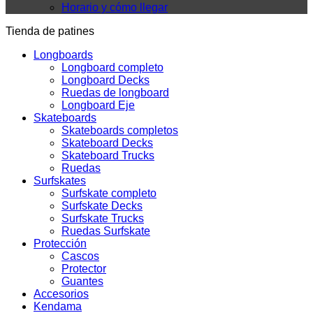
Horario y cómo llegar
Tienda de patines
Longboards
Longboard completo
Longboard Decks
Ruedas de longboard
Longboard Eje
Skateboards
Skateboards completos
Skateboard Decks
Skateboard Trucks
Ruedas
Surfskates
Surfskate completo
Surfskate Decks
Surfskate Trucks
Ruedas Surfskate
Protección
Cascos
Protector
Guantes
Accesorios
Kendama