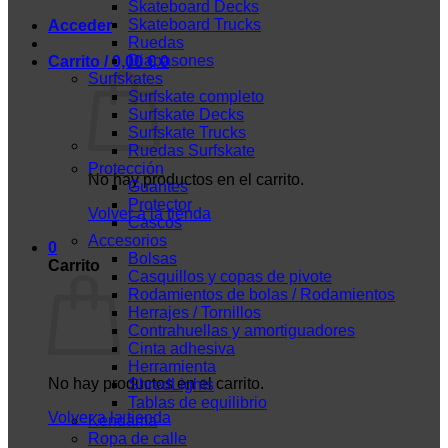
Skateboard Decks
Skateboard Trucks
Acceder
Ruedas
Diapasones
Carrito /
0,00
€
0
Surfskates
Surfskate completo
Surfskate Decks
Surfskate Trucks
Ruedas Surfskate
Protección
No hay productos en el carrito.
Guantes
Protector
Volver a la tienda
Cascos
Accesorios
0
Bolsas
Carrito
Casquillos y copas de pivote
Rodamientos de bolas / Rodamientos
Herrajes / Tornillos
Contrahuellas y amortiguadores
Cinta adhesiva
Herramienta
No hay productos en el carrito.
ShredLights
Tablas de equilibrio
Volver a la tienda
Kendama
Ropa de calle