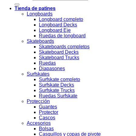
Tienda de patines
Longboards
Longboard completo
Longboard Decks
Longboard Eje
Ruedas de longboard
Skateboards
Skateboards completos
Skateboard Decks
Skateboard Trucks
Ruedas
Diapasones
Surfskates
Surfskate completo
Surfskate Decks
Surfskate Trucks
Ruedas Surfskate
Protección
Guantes
Protector
Cascos
Accesorios
Bolsas
Casquillos y copas de pivote