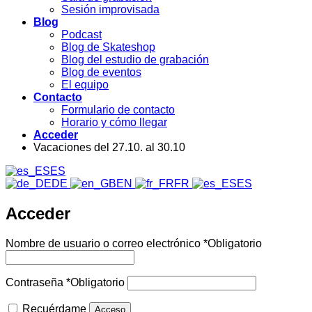
Sesión improvisada
Blog
Podcast
Blog de Skateshop
Blog del estudio de grabación
Blog de eventos
El equipo
Contacto
Formulario de contacto
Horario y cómo llegar
Acceder
Vacaciones del 27.10. al 30.10
ES
DE
EN
FR
ES
Acceder
Nombre de usuario o correo electrónico
*
Obligatorio
Contraseña
*
Obligatorio
Recuérdame
Acceso