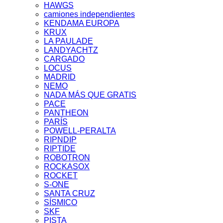
HAWGS
camiones independientes
KENDAMA EUROPA
KRUX
LA PAULADE
LANDYACHTZ
CARGADO
LOCUS
MADRID
NEMO
NADA MÁS QUE GRATIS
PACE
PANTHEON
PARÍS
POWELL-PERALTA
RIPNDIP
RIPTIDE
ROBOTRON
ROCKASOX
ROCKET
S-ONE
SANTA CRUZ
SÍSMICO
SKF
PISTA