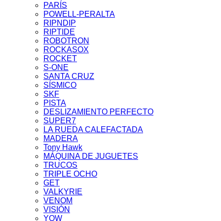
PARÍS
POWELL-PERALTA
RIPNDIP
RIPTIDE
ROBOTRON
ROCKASOX
ROCKET
S-ONE
SANTA CRUZ
SÍSMICO
SKF
PISTA
DESLIZAMIENTO PERFECTO
SUPER7
LA RUEDA CALEFACTADA
MADERA
Tony Hawk
MÁQUINA DE JUGUETES
TRUCOS
TRIPLE OCHO
GET
VALKYRIE
VENOM
VISIÓN
YOW