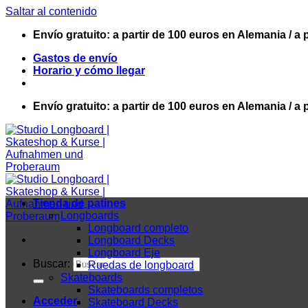
Saltar al contenido
Envío gratuito: a partir de 100 euros en Alemania / a 
Gastos de envío
Horario y cómo llegar
Envío gratuito: a partir de 100 euros en Alemania / a 
Tienda de patines
Longboards
Longboard completo
Longboard Decks
Longboard Eje
Buscar:
Ruedas de longboard
Skateboards
Skateboards completos
Acceder
Skateboard Decks