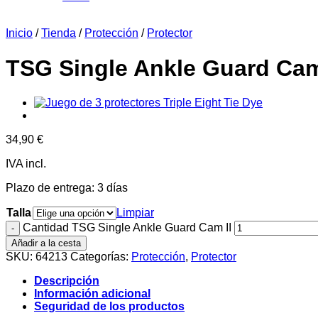
Inicio
/
Tienda
/
Protección
/
Protector
TSG Single Ankle Guard Cam
34,90
€
IVA incl.
Plazo de entrega:
3 días
Talla
Limpiar
Cantidad TSG Single Ankle Guard Cam II
Añadir a la cesta
SKU:
64213
Categorías:
Protección
,
Protector
Descripción
Información adicional
Seguridad de los productos