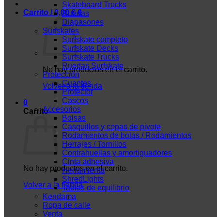
Skateboard Trucks
Carrito /
0,00
€
0
Ruedas
Diapasones
Surfskates
Surfskate completo
Surfskate Decks
Surfskate Trucks
Ruedas Surfskate
No hay productos en el carrito.
Protección
Guantes
Volver a la tienda
Protector
Cascos
0
Accesorios
Carrito
Bolsas
Casquillos y copas de pivote
Rodamientos de bolas / Rodamientos
Herrajes / Tornillos
Contrahuellas y amortiguadores
Cinta adhesiva
No hay productos en el carrito.
Herramienta
ShredLights
Volver a la tienda
Tablas de equilibrio
Kendama
Ropa de calle
Venta