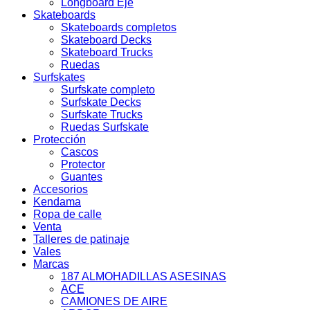
Longboard Eje
Skateboards
Skateboards completos
Skateboard Decks
Skateboard Trucks
Ruedas
Surfskates
Surfskate completo
Surfskate Decks
Surfskate Trucks
Ruedas Surfskate
Protección
Cascos
Protector
Guantes
Accesorios
Kendama
Ropa de calle
Venta
Talleres de patinaje
Vales
Marcas
187 ALMOHADILLAS ASESINAS
ACE
CAMIONES DE AIRE