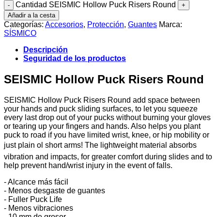
Cantidad SEISMIC Hollow Puck Risers Round
Añadir a la cesta
Categorías:
Accesorios
,
Protección
,
Guantes
Marca:
SÍSMICO
Descripción
Seguridad de los productos
SEISMIC Hollow Puck Risers Round
SEISMIC Hollow Puck Risers Round add space between
your hands and puck sliding surfaces, to let you squeeze
every last drop out of your pucks without burning your gloves
or tearing up your fingers and hands. Also helps you plant
puck to road if you have limited wrist, knee, or hip mobility or
just plain ol short arms! The lightweight material absorbs
vibration and impacts, for greater comfort during slides and to
help prevent hand/wrist injury in the event of falls.
- Alcance más fácil
- Menos desgaste de guantes
- Fuller Puck Life
- Menos vibraciones
- 10 mm de grosor