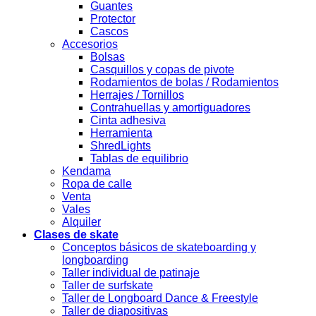
Guantes
Protector
Cascos
Accesorios
Bolsas
Casquillos y copas de pivote
Rodamientos de bolas / Rodamientos
Herrajes / Tornillos
Contrahuellas y amortiguadores
Cinta adhesiva
Herramienta
ShredLights
Tablas de equilibrio
Kendama
Ropa de calle
Venta
Vales
Alquiler
Clases de skate
Conceptos básicos de skateboarding y
longboarding
Taller individual de patinaje
Taller de surfskate
Taller de Longboard Dance & Freestyle
Taller de diapositivas