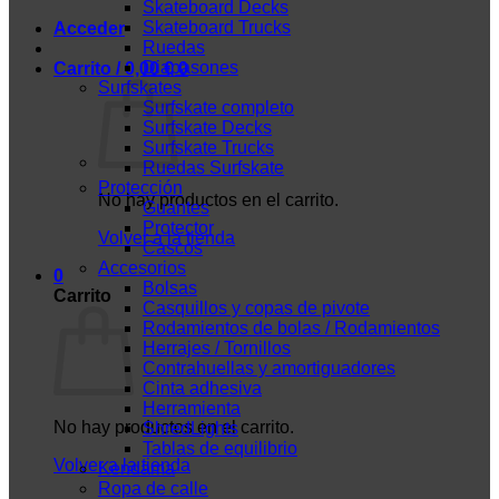
Skateboard Decks
Skateboard Trucks
Acceder
Ruedas
Diapasones
Carrito /
0,00
€
0
Surfskates
Surfskate completo
Surfskate Decks
Surfskate Trucks
Ruedas Surfskate
Protección
No hay productos en el carrito.
Guantes
Protector
Volver a la tienda
Cascos
Accesorios
0
Bolsas
Carrito
Casquillos y copas de pivote
Rodamientos de bolas / Rodamientos
Herrajes / Tornillos
Contrahuellas y amortiguadores
Cinta adhesiva
Herramienta
No hay productos en el carrito.
ShredLights
Tablas de equilibrio
Volver a la tienda
Kendama
Ropa de calle