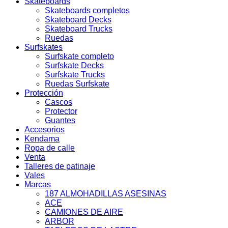
Skateboards
Skateboards completos
Skateboard Decks
Skateboard Trucks
Ruedas
Surfskates
Surfskate completo
Surfskate Decks
Surfskate Trucks
Ruedas Surfskate
Protección
Cascos
Protector
Guantes
Accesorios
Kendama
Ropa de calle
Venta
Talleres de patinaje
Vales
Marcas
187 ALMOHADILLAS ASESINAS
ACE
CAMIONES DE AIRE
ARBOR