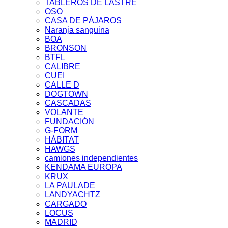
TABLEROS DE LASTRE
OSO
CASA DE PÁJAROS
Naranja sanguina
BOA
BRONSON
BTFL
CALIBRE
CUEI
CALLE D
DOGTOWN
CASCADAS
VOLANTE
FUNDACIÓN
G-FORM
HÁBITAT
HAWGS
camiones independientes
KENDAMA EUROPA
KRUX
LA PAULADE
LANDYACHTZ
CARGADO
LOCUS
MADRID