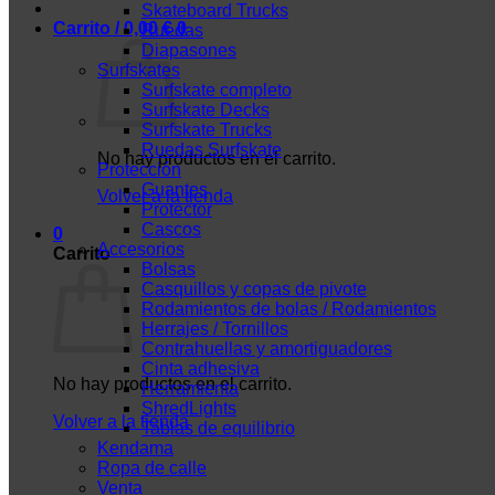
Skateboard Trucks
Carrito /
0,00
€
0
Ruedas
Diapasones
Surfskates
Surfskate completo
Surfskate Decks
Surfskate Trucks
Ruedas Surfskate
No hay productos en el carrito.
Protección
Guantes
Volver a la tienda
Protector
Cascos
0
Accesorios
Carrito
Bolsas
Casquillos y copas de pivote
Rodamientos de bolas / Rodamientos
Herrajes / Tornillos
Contrahuellas y amortiguadores
Cinta adhesiva
No hay productos en el carrito.
Herramienta
ShredLights
Volver a la tienda
Tablas de equilibrio
Kendama
Ropa de calle
Venta