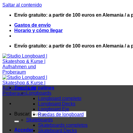
Saltar al contenido
Envío gratuito: a partir de 100 euros en Alemania / a 
Gastos de envío
Horario y cómo llegar
Envío gratuito: a partir de 100 euros en Alemania / a 
Tienda de patines
Longboards
Longboard completo
Longboard Decks
Longboard Eje
Buscar:
Ruedas de longboard
Skateboards
Skateboards completos
Acceder
Skateboard Decks