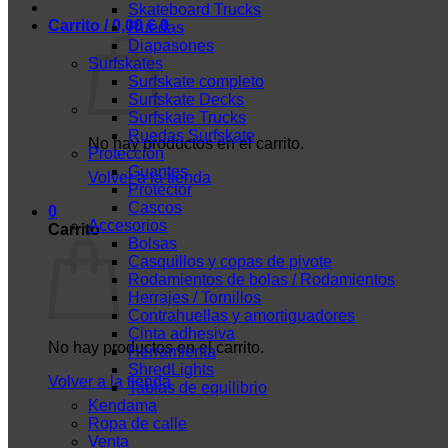
Skateboard Trucks
Carrito /
0,00
€
0
Ruedas
Diapasones
Surfskates
Surfskate completo
Surfskate Decks
Surfskate Trucks
Ruedas Surfskate
No hay productos en el carrito.
Protección
Guantes
Volver a la tienda
Protector
Cascos
0
Accesorios
Carrito
Bolsas
Casquillos y copas de pivote
Rodamientos de bolas / Rodamientos
Herrajes / Tornillos
Contrahuellas y amortiguadores
Cinta adhesiva
No hay productos en el carrito.
Herramienta
ShredLights
Volver a la tienda
Tablas de equilibrio
Kendama
Ropa de calle
Venta