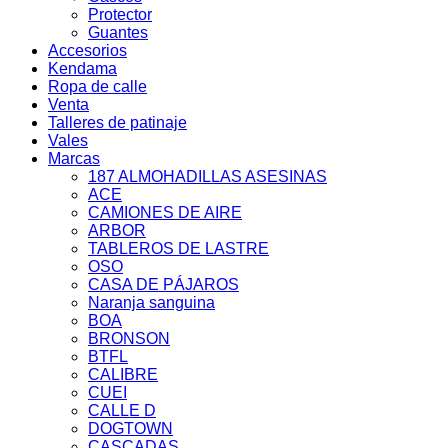
Protector
Guantes
Accesorios
Kendama
Ropa de calle
Venta
Talleres de patinaje
Vales
Marcas
187 ALMOHADILLAS ASESINAS
ACE
CAMIONES DE AIRE
ARBOR
TABLEROS DE LASTRE
OSO
CASA DE PÁJAROS
Naranja sanguina
BOA
BRONSON
BTFL
CALIBRE
CUEI
CALLE D
DOGTOWN
CASCADAS