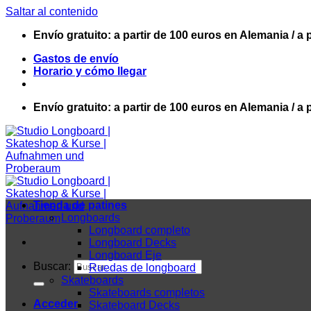
Saltar al contenido
Envío gratuito: a partir de 100 euros en Alemania / a 
Gastos de envío
Horario y cómo llegar
Envío gratuito: a partir de 100 euros en Alemania / a 
Tienda de patines
Longboards
Longboard completo
Longboard Decks
Longboard Eje
Buscar:
Ruedas de longboard
Skateboards
Skateboards completos
Acceder
Skateboard Decks