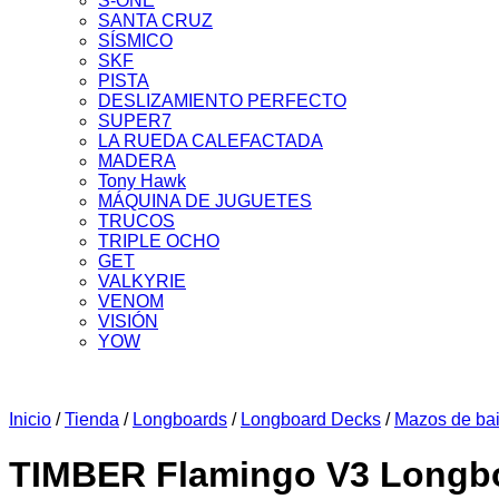
S-ONE
SANTA CRUZ
SÍSMICO
SKF
PISTA
DESLIZAMIENTO PERFECTO
SUPER7
LA RUEDA CALEFACTADA
MADERA
Tony Hawk
MÁQUINA DE JUGUETES
TRUCOS
TRIPLE OCHO
GET
VALKYRIE
VENOM
VISIÓN
YOW
Inicio
/
Tienda
/
Longboards
/
Longboard Decks
/
Mazos de bail
TIMBER Flamingo V3 Longb