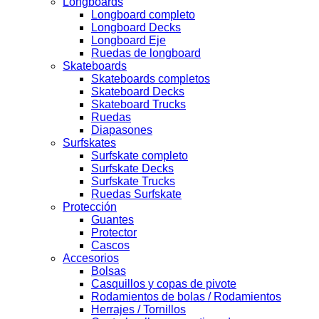
Longboards
Longboard completo
Longboard Decks
Longboard Eje
Ruedas de longboard
Skateboards
Skateboards completos
Skateboard Decks
Skateboard Trucks
Ruedas
Diapasones
Surfskates
Surfskate completo
Surfskate Decks
Surfskate Trucks
Ruedas Surfskate
Protección
Guantes
Protector
Cascos
Accesorios
Bolsas
Casquillos y copas de pivote
Rodamientos de bolas / Rodamientos
Herrajes / Tornillos