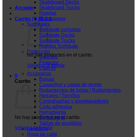
Skateboard Decks
Skateboard Trucks
Acceder
Ruedas
Diapasones
Carrito /
0,00
€
0
Surfskates
Surfskate completo
Surfskate Decks
Surfskate Trucks
Ruedas Surfskate
Protección
No hay productos en el carrito.
Guantes
Protector
Volver a la tienda
Cascos
Accesorios
0
Bolsas
Carrito
Casquillos y copas de pivote
Rodamientos de bolas / Rodamientos
Herrajes / Tornillos
Contrahuellas y amortiguadores
Cinta adhesiva
Herramienta
No hay productos en el carrito.
ShredLights
Tablas de equilibrio
Volver a la tienda
Kendama
Ropa de calle