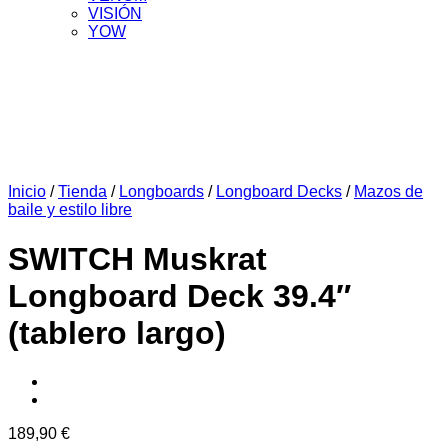
VISIÓN
YOW
Inicio
/
Tienda
/
Longboards
/
Longboard Decks
/
Mazos de
baile y estilo libre
SWITCH Muskrat
Longboard Deck 39.4″
(tablero largo)
189,90
€