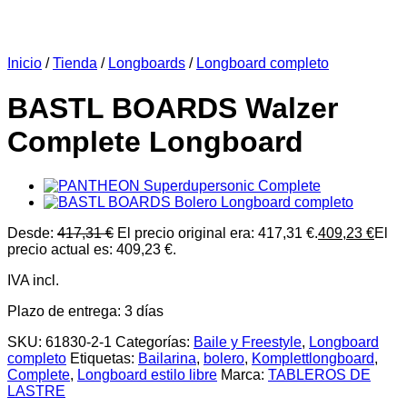
Inicio
/
Tienda
/
Longboards
/
Longboard completo
BASTL BOARDS Walzer
Complete Longboard
Desde:
417,31
€
El precio original era: 417,31 €.
409,23
€
El
precio actual es: 409,23 €.
IVA incl.
Plazo de entrega:
3 días
SKU:
61830-2-1
Categorías:
Baile y Freestyle
,
Longboard
completo
Etiquetas:
Bailarina
,
bolero
,
Komplettlongboard
,
Complete
,
Longboard estilo libre
Marca:
TABLEROS DE
LASTRE