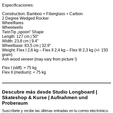
Especificaciones:
Construction: Bamboo + Fiberglass + Carbon
2 Degree Wedged Rocker
Wheelflares
Wheelwells
TwinTip „spoon“ Shape
Length: 127 cm | 50″
Width: 23,8 cm | 9.4″
Wheelbase: 83,5 cm | 32.9″
Weight: Flex I 2,6 kg – Flex II 2,4 kg – Flex III 2,3 kg (+/- 150
gram)
Ash wood veneer (may vary from picture !)
Flex I (stiff): > 75 kg
Flex II (medium): < 75 kg
Descubre más desde Studio Longboard |
Skateshop & Kurse | Aufnahmen und
Proberaum
Suscríbete y recibe las últimas entradas en tu correo electrónico.