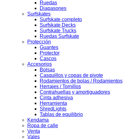
Ruedas
Diapasones
Surfskates
Surfskate completo
Surfskate Decks
Surfskate Trucks
Ruedas Surfskate
Protección
Guantes
Protector
Cascos
Accesorios
Bolsas
Casquillos y copas de pivote
Rodamientos de bolas / Rodamientos
Herrajes / Tornillos
Contrahuellas y amortiguadores
Cinta adhesiva
Herramienta
ShredLights
Tablas de equilibrio
Kendama
Ropa de calle
Venta
Vales