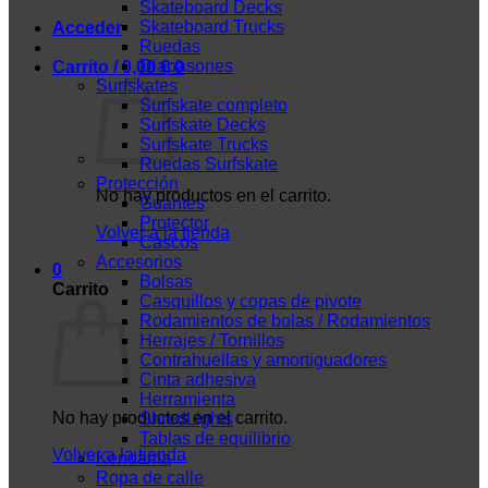
Skateboard Decks
Skateboard Trucks
Acceder
Ruedas
Diapasones
Carrito /
0,00
€
0
Surfskates
Surfskate completo
Surfskate Decks
Surfskate Trucks
Ruedas Surfskate
Protección
No hay productos en el carrito.
Guantes
Protector
Volver a la tienda
Cascos
Accesorios
0
Bolsas
Carrito
Casquillos y copas de pivote
Rodamientos de bolas / Rodamientos
Herrajes / Tornillos
Contrahuellas y amortiguadores
Cinta adhesiva
Herramienta
No hay productos en el carrito.
ShredLights
Tablas de equilibrio
Volver a la tienda
Kendama
Ropa de calle