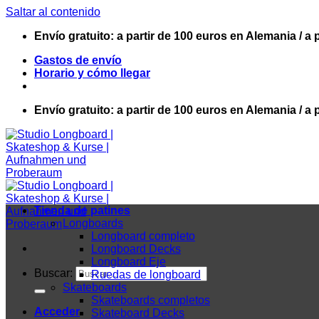
Saltar al contenido
Envío gratuito: a partir de 100 euros en Alemania / a 
Gastos de envío
Horario y cómo llegar
Envío gratuito: a partir de 100 euros en Alemania / a 
Tienda de patines
Longboards
Longboard completo
Longboard Decks
Longboard Eje
Buscar:
Ruedas de longboard
Skateboards
Skateboards completos
Acceder
Skateboard Decks