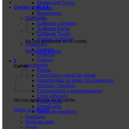
Skateboard Trucks
Carrito /
0,00
€
0
Ruedas
Diapasones
Surfskates
Surfskate completo
Surfskate Decks
Surfskate Trucks
Ruedas Surfskate
No hay productos en el carrito.
Protección
Guantes
Volver a la tienda
Protector
Cascos
0
Accesorios
Carrito
Bolsas
Casquillos y copas de pivote
Rodamientos de bolas / Rodamientos
Herrajes / Tornillos
Contrahuellas y amortiguadores
Cinta adhesiva
No hay productos en el carrito.
Herramienta
ShredLights
Volver a la tienda
Tablas de equilibrio
Kendama
Ropa de calle
Venta