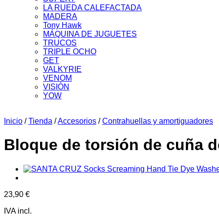
LA RUEDA CALEFACTADA
MADERA
Tony Hawk
MÁQUINA DE JUGUETES
TRUCOS
TRIPLE OCHO
GET
VALKYRIE
VENOM
VISIÓN
YOW
Inicio
/
Tienda
/
Accesorios
/
Contrahuellas y amortiguadores
Bloque de torsión de cuña 
23,90
€
IVA incl.