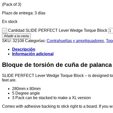
(Pack of 3)
Plazo de entrega:
3 días
En stock
Cantidad SLIDE PERFECT Lever Wedge Torque Block
Añadir a la cesta
SKU:
32108
Categorías:
Contrahuellas y amortiguadores
,
Top
Descripción
Información adicional
Bloque de torsión de cuña de palan
SLIDE PERFECT Lever Wedge Torque Block – is designed to go 
feet are.
280mm x 80mm
5 Degree angle
3 Pack can be stacked to make a XL version
Comes with adhesive backing to stick right to a board. If you w