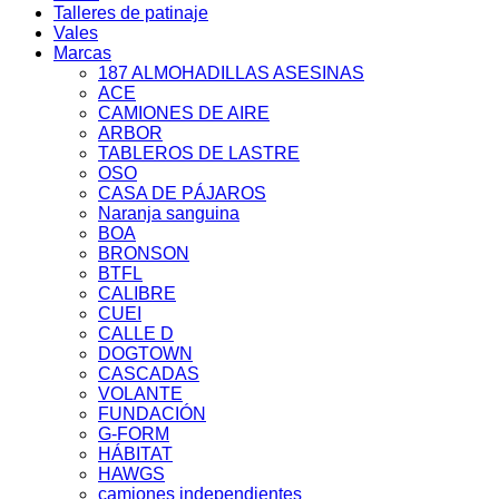
Talleres de patinaje
Vales
Marcas
187 ALMOHADILLAS ASESINAS
ACE
CAMIONES DE AIRE
ARBOR
TABLEROS DE LASTRE
OSO
CASA DE PÁJAROS
Naranja sanguina
BOA
BRONSON
BTFL
CALIBRE
CUEI
CALLE D
DOGTOWN
CASCADAS
VOLANTE
FUNDACIÓN
G-FORM
HÁBITAT
HAWGS
camiones independientes