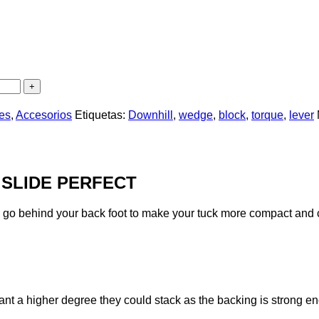
es
,
Accesorios
Etiquetas:
Downhill
,
wedge
,
block
,
torque
,
lever
ca SLIDE PERFECT
behind your back foot to make your tuck more compact and comf
ant a higher degree they could stack as the backing is strong eno