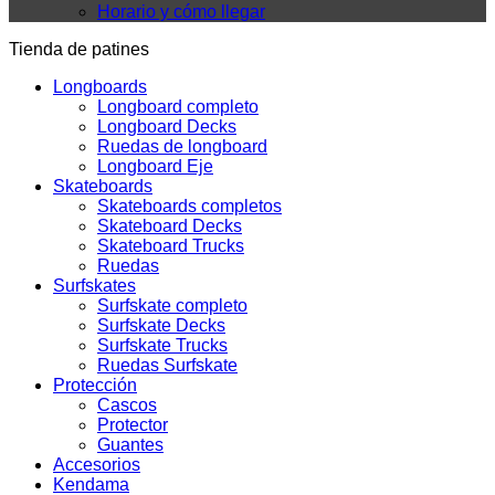
Horario y cómo llegar
Tienda de patines
Longboards
Longboard completo
Longboard Decks
Ruedas de longboard
Longboard Eje
Skateboards
Skateboards completos
Skateboard Decks
Skateboard Trucks
Ruedas
Surfskates
Surfskate completo
Surfskate Decks
Surfskate Trucks
Ruedas Surfskate
Protección
Cascos
Protector
Guantes
Accesorios
Kendama