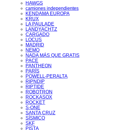
HAWGS
camiones independientes
KENDAMA EUROPA
KRUX
LA PAULADE
LANDYACHTZ
CARGADO
LOCUS
MADRID
NEMO
NADA MÁS QUE GRATIS
PACE
PANTHEON
PARÍS
POWELL-PERALTA
RIPNDIP
RIPTIDE
ROBOTRON
ROCKASOX
ROCKET
S-ONE
SANTA CRUZ
SÍSMICO
SKF
PISTA