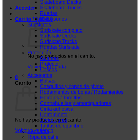
Skateboard Decks
Skateboard Trucks
Acceder
Ruedas
Diapasones
Carrito /
0,00
€
0
Surfskates
Surfskate completo
Surfskate Decks
Surfskate Trucks
Ruedas Surfskate
Protección
No hay productos en el carrito.
Guantes
Protector
Volver a la tienda
Cascos
Accesorios
0
Bolsas
Carrito
Casquillos y copas de pivote
Rodamientos de bolas / Rodamientos
Herrajes / Tornillos
Contrahuellas y amortiguadores
Cinta adhesiva
Herramienta
No hay productos en el carrito.
ShredLights
Tablas de equilibrio
Volver a la tienda
Kendama
Ropa de calle