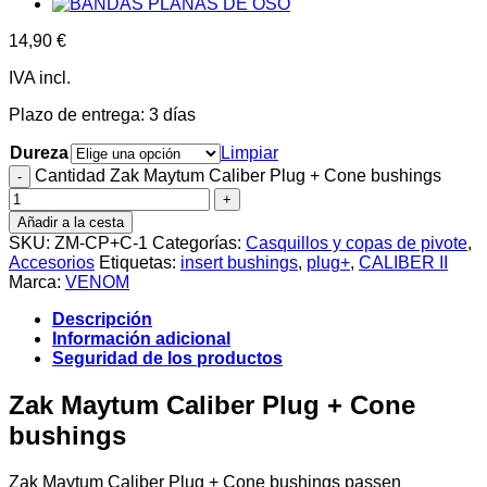
14,90
€
IVA incl.
Plazo de entrega:
3 días
Dureza
Limpiar
Cantidad Zak Maytum Caliber Plug + Cone bushings
Añadir a la cesta
SKU:
ZM-CP+C-1
Categorías:
Casquillos y copas de pivote
,
Accesorios
Etiquetas:
insert bushings
,
plug+
,
CALIBER II
Marca:
VENOM
Descripción
Información adicional
Seguridad de los productos
Zak Maytum Caliber Plug + Cone
bushings
Zak Maytum Caliber Plug + Cone bushings passen