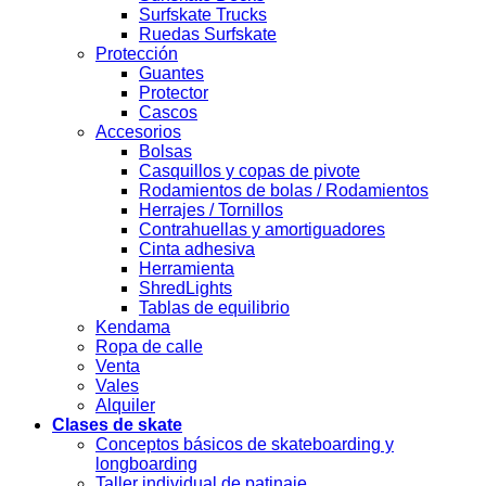
Surfskate Trucks
Ruedas Surfskate
Protección
Guantes
Protector
Cascos
Accesorios
Bolsas
Casquillos y copas de pivote
Rodamientos de bolas / Rodamientos
Herrajes / Tornillos
Contrahuellas y amortiguadores
Cinta adhesiva
Herramienta
ShredLights
Tablas de equilibrio
Kendama
Ropa de calle
Venta
Vales
Alquiler
Clases de skate
Conceptos básicos de skateboarding y
longboarding
Taller individual de patinaje