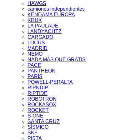
HAWGS
camiones independientes
KENDAMA EUROPA
KRUX
LA PAULADE
LANDYACHTZ
CARGADO
LOCUS
MADRID
NEMO
NADA MÁS QUE GRATIS
PACE
PANTHEON
PARÍS
POWELL-PERALTA
RIPNDIP
RIPTIDE
ROBOTRON
ROCKASOX
ROCKET
S-ONE
SANTA CRUZ
SÍSMICO
SKF
PISTA