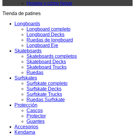
Horario y cómo llegar
Tienda de patines
Longboards
Longboard completo
Longboard Decks
Ruedas de longboard
Longboard Eje
Skateboards
Skateboards completos
Skateboard Decks
Skateboard Trucks
Ruedas
Surfskates
Surfskate completo
Surfskate Decks
Surfskate Trucks
Ruedas Surfskate
Protección
Cascos
Protector
Guantes
Accesorios
Kendama