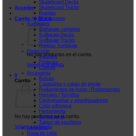
Skateboard Decks
Skateboard Trucks
Acceder
Ruedas
Diapasones
Carrito /
0,00
€
0
Surfskates
Surfskate completo
Surfskate Decks
Surfskate Trucks
Ruedas Surfskate
Protección
No hay productos en el carrito.
Guantes
Protector
Volver a la tienda
Cascos
Accesorios
0
Bolsas
Carrito
Casquillos y copas de pivote
Rodamientos de bolas / Rodamientos
Herrajes / Tornillos
Contrahuellas y amortiguadores
Cinta adhesiva
Herramienta
No hay productos en el carrito.
ShredLights
Tablas de equilibrio
Volver a la tienda
Kendama
Ropa de calle