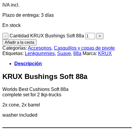
IVA incl.
Plazo de entrega:
3 días
En stock
Cantidad KRUX Bushings Soft 88a
Añadir a la cesta
Categorías:
Accesorios
,
Casquillos y copas de pivote
Etiquetas:
Lenkgummies
,
Suave
,
88a
Marca:
KRUX
Descripción
KRUX Bushings Soft 88a
Worlds Best Cushions Soft 88a
complete set for 2 tkp-trucks
2x cone, 2x barrel
washer included