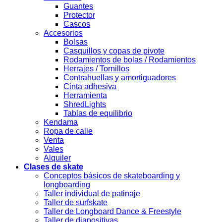
Guantes
Protector
Cascos
Accesorios
Bolsas
Casquillos y copas de pivote
Rodamientos de bolas / Rodamientos
Herrajes / Tornillos
Contrahuellas y amortiguadores
Cinta adhesiva
Herramienta
ShredLights
Tablas de equilibrio
Kendama
Ropa de calle
Venta
Vales
Alquiler
Clases de skate
Conceptos básicos de skateboarding y
longboarding
Taller individual de patinaje
Taller de surfskate
Taller de Longboard Dance & Freestyle
Taller de diapositivas