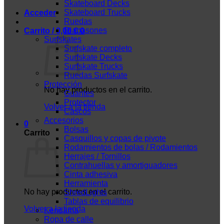
Skateboard Decks
Skateboard Trucks
Acceder
Ruedas
Diapasones
Carrito /
0,00
€
0
Surfskates
Surfskate completo
Surfskate Decks
Surfskate Trucks
Ruedas Surfskate
Protección
No hay productos en el carrito.
Guantes
Protector
Volver a la tienda
Cascos
Accesorios
0
Bolsas
Carrito
Casquillos y copas de pivote
Rodamientos de bolas / Rodamientos
Herrajes / Tornillos
Contrahuellas y amortiguadores
Cinta adhesiva
Herramienta
No hay productos en el carrito.
ShredLights
Tablas de equilibrio
Volver a la tienda
Kendama
Ropa de calle