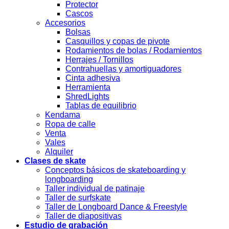
Protector
Cascos
Accesorios
Bolsas
Casquillos y copas de pivote
Rodamientos de bolas / Rodamientos
Herrajes / Tornillos
Contrahuellas y amortiguadores
Cinta adhesiva
Herramienta
ShredLights
Tablas de equilibrio
Kendama
Ropa de calle
Venta
Vales
Alquiler
Clases de skate
Conceptos básicos de skateboarding y
longboarding
Taller individual de patinaje
Taller de surfskate
Taller de Longboard Dance & Freestyle
Taller de diapositivas
Estudio de grabación