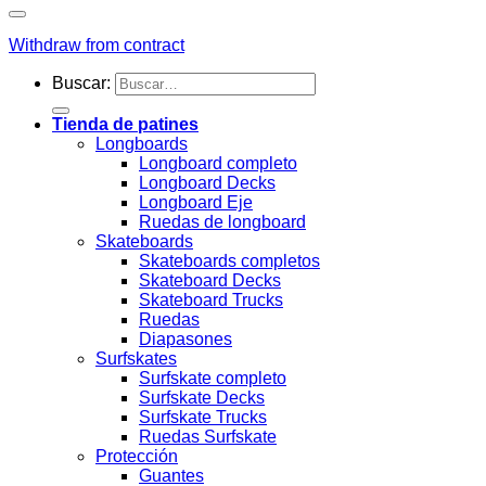
Withdraw from contract
Buscar:
Tienda de patines
Longboards
Longboard completo
Longboard Decks
Longboard Eje
Ruedas de longboard
Skateboards
Skateboards completos
Skateboard Decks
Skateboard Trucks
Ruedas
Diapasones
Surfskates
Surfskate completo
Surfskate Decks
Surfskate Trucks
Ruedas Surfskate
Protección
Guantes