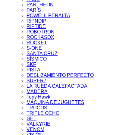
PANTHEON
PARÍS
POWELL-PERALTA
RIPNDIP
RIPTIDE
ROBOTRON
ROCKASOX
ROCKET
S-ONE
SANTA CRUZ
SÍSMICO
SKF
PISTA
DESLIZAMIENTO PERFECTO
SUPER7
LA RUEDA CALEFACTADA
MADERA
Tony Hawk
MÁQUINA DE JUGUETES
TRUCOS
TRIPLE OCHO
GET
VALKYRIE
VENOM
VISIÓN