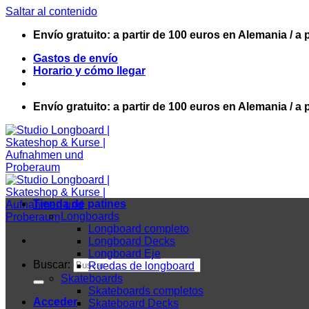
Saltar al contenido
Envío gratuito: a partir de 100 euros en Alemania / a 
Gastos de envío
Horario y cómo llegar
Envío gratuito: a partir de 100 euros en Alemania / a 
Tienda de patines
Longboards
Longboard completo
Longboard Decks
Longboard Eje
Buscar:
Ruedas de longboard
Skateboards
Skateboards completos
Acceder
Skateboard Decks