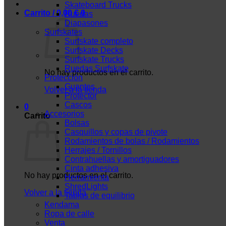
Skateboard Trucks
Carrito /
0,00
€
0
Ruedas
Diapasones
Surfskates
Surfskate completo
Surfskate Decks
Surfskate Trucks
Ruedas Surfskate
No hay productos en el carrito.
Protección
Guantes
Volver a la tienda
Protector
Cascos
0
Accesorios
Carrito
Bolsas
Casquillos y copas de pivote
Rodamientos de bolas / Rodamientos
Herrajes / Tornillos
Contrahuellas y amortiguadores
Cinta adhesiva
No hay productos en el carrito.
Herramienta
ShredLights
Volver a la tienda
Tablas de equilibrio
Kendama
Ropa de calle
Venta