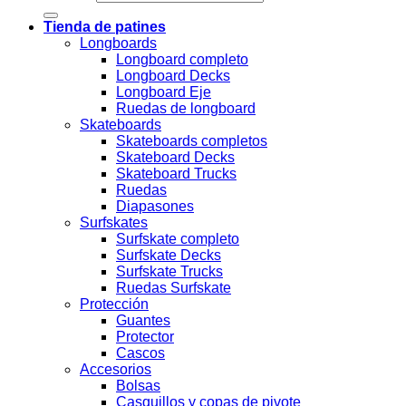
Tienda de patines
Longboards
Longboard completo
Longboard Decks
Longboard Eje
Ruedas de longboard
Skateboards
Skateboards completos
Skateboard Decks
Skateboard Trucks
Ruedas
Diapasones
Surfskates
Surfskate completo
Surfskate Decks
Surfskate Trucks
Ruedas Surfskate
Protección
Guantes
Protector
Cascos
Accesorios
Bolsas
Casquillos y copas de pivote