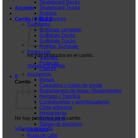
Skateboard Decks
Skateboard Trucks
Acceder
Ruedas
Diapasones
Carrito /
0,00
€
0
Surfskates
Surfskate completo
Surfskate Decks
Surfskate Trucks
Ruedas Surfskate
Protección
No hay productos en el carrito.
Guantes
Protector
Volver a la tienda
Cascos
Accesorios
0
Bolsas
Carrito
Casquillos y copas de pivote
Rodamientos de bolas / Rodamientos
Herrajes / Tornillos
Contrahuellas y amortiguadores
Cinta adhesiva
Herramienta
No hay productos en el carrito.
ShredLights
Tablas de equilibrio
Volver a la tienda
Kendama
Ropa de calle