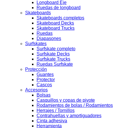
Longboard Eje
Ruedas de longboard
Skateboards
Skateboards completos
Skateboard Decks
Skateboard Trucks
Ruedas
Diapasones
Surfskates
Surfskate completo
Surfskate Decks
Surfskate Trucks
Ruedas Surfskate
Protección
Guantes
Protector
Cascos
Accesorios
Bolsas
Casquillos y copas de pivote
Rodamientos de bolas / Rodamientos
Herrajes / Tornillos
Contrahuellas y amortiguadores
Cinta adhesiva
Herramienta