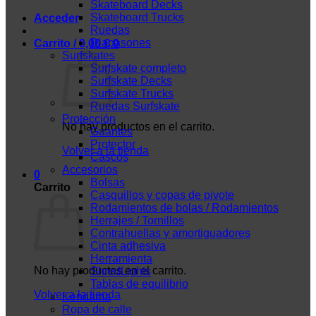
Skateboard Decks
Skateboard Trucks
Acceder
Ruedas
Diapasones
Carrito /
0,00
€
0
Surfskates
Surfskate completo
Surfskate Decks
Surfskate Trucks
Ruedas Surfskate
Protección
No hay productos en el carrito.
Guantes
Protector
Volver a la tienda
Cascos
Accesorios
0
Bolsas
Carrito
Casquillos y copas de pivote
Rodamientos de bolas / Rodamientos
Herrajes / Tornillos
Contrahuellas y amortiguadores
Cinta adhesiva
Herramienta
No hay productos en el carrito.
ShredLights
Tablas de equilibrio
Volver a la tienda
Kendama
Ropa de calle