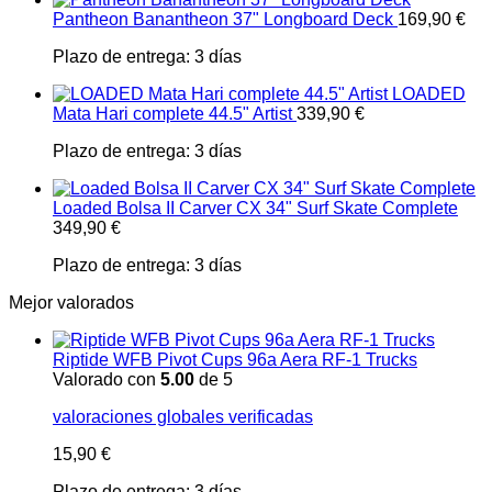
Pantheon Banantheon 37" Longboard Deck
169,90
€
Plazo de entrega:
3 días
LOADED
Mata Hari complete 44.5" Artist
339,90
€
Plazo de entrega:
3 días
Loaded Bolsa II Carver CX 34" Surf Skate Complete
349,90
€
Plazo de entrega:
3 días
Mejor valorados
Riptide WFB Pivot Cups 96a Aera RF-1 Trucks
Valorado con
5.00
de 5
valoraciones globales verificadas
15,90
€
Plazo de entrega:
3 días