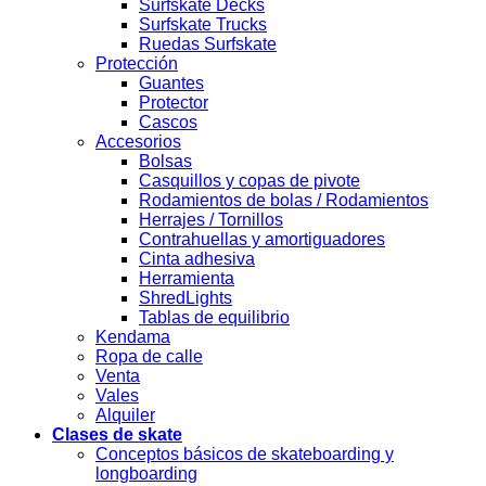
Surfskate Decks
Surfskate Trucks
Ruedas Surfskate
Protección
Guantes
Protector
Cascos
Accesorios
Bolsas
Casquillos y copas de pivote
Rodamientos de bolas / Rodamientos
Herrajes / Tornillos
Contrahuellas y amortiguadores
Cinta adhesiva
Herramienta
ShredLights
Tablas de equilibrio
Kendama
Ropa de calle
Venta
Vales
Alquiler
Clases de skate
Conceptos básicos de skateboarding y
longboarding