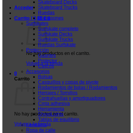
Skateboard Decks
Skateboard Trucks
Acceder
Ruedas
Diapasones
Carrito /
0,00
€
0
Surfskates
Surfskate completo
Surfskate Decks
Surfskate Trucks
Ruedas Surfskate
Protección
No hay productos en el carrito.
Guantes
Protector
Volver a la tienda
Cascos
Accesorios
0
Bolsas
Carrito
Casquillos y copas de pivote
Rodamientos de bolas / Rodamientos
Herrajes / Tornillos
Contrahuellas y amortiguadores
Cinta adhesiva
Herramienta
No hay productos en el carrito.
ShredLights
Tablas de equilibrio
Volver a la tienda
Kendama
Ropa de calle