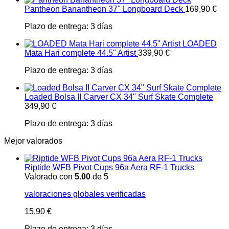
Pantheon Banantheon 37" Longboard Deck
169,90
€
Plazo de entrega:
3 días
LOADED
Mata Hari complete 44.5" Artist
339,90
€
Plazo de entrega:
3 días
Loaded Bolsa II Carver CX 34" Surf Skate Complete
349,90
€
Plazo de entrega:
3 días
Mejor valorados
Riptide WFB Pivot Cups 96a Aera RF-1 Trucks
Valorado con
5.00
de 5
valoraciones globales verificadas
15,90
€
Plazo de entrega:
3 días