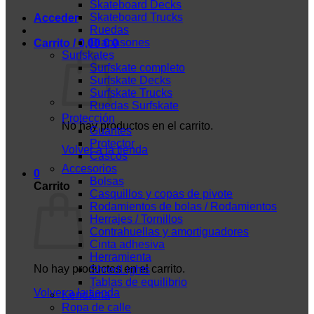
Skateboard Decks
Skateboard Trucks
Acceder
Ruedas
Diapasones
Carrito /
0,00
€
0
Surfskates
Surfskate completo
Surfskate Decks
Surfskate Trucks
Ruedas Surfskate
Protección
No hay productos en el carrito.
Guantes
Protector
Volver a la tienda
Cascos
Accesorios
0
Bolsas
Carrito
Casquillos y copas de pivote
Rodamientos de bolas / Rodamientos
Herrajes / Tornillos
Contrahuellas y amortiguadores
Cinta adhesiva
Herramienta
No hay productos en el carrito.
ShredLights
Tablas de equilibrio
Volver a la tienda
Kendama
Ropa de calle