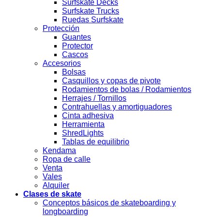
Surfskate Decks
Surfskate Trucks
Ruedas Surfskate
Protección
Guantes
Protector
Cascos
Accesorios
Bolsas
Casquillos y copas de pivote
Rodamientos de bolas / Rodamientos
Herrajes / Tornillos
Contrahuellas y amortiguadores
Cinta adhesiva
Herramienta
ShredLights
Tablas de equilibrio
Kendama
Ropa de calle
Venta
Vales
Alquiler
Clases de skate
Conceptos básicos de skateboarding y
longboarding