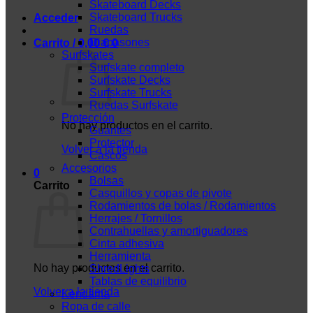
Skateboard Decks
Skateboard Trucks
Acceder
Ruedas
Diapasones
Carrito /
0,00
€
0
Surfskates
Surfskate completo
Surfskate Decks
Surfskate Trucks
Ruedas Surfskate
Protección
No hay productos en el carrito.
Guantes
Protector
Volver a la tienda
Cascos
Accesorios
0
Bolsas
Carrito
Casquillos y copas de pivote
Rodamientos de bolas / Rodamientos
Herrajes / Tornillos
Contrahuellas y amortiguadores
Cinta adhesiva
Herramienta
No hay productos en el carrito.
ShredLights
Tablas de equilibrio
Volver a la tienda
Kendama
Ropa de calle