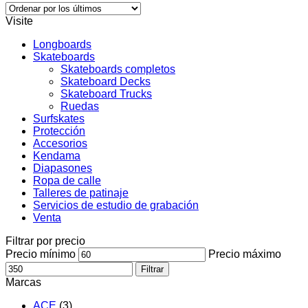
Visite
Longboards
Skateboards
Skateboards completos
Skateboard Decks
Skateboard Trucks
Ruedas
Surfskates
Protección
Accesorios
Kendama
Diapasones
Ropa de calle
Talleres de patinaje
Servicios de estudio de grabación
Venta
Filtrar por precio
Precio mínimo
Precio máximo
Filtrar
Marcas
ACE
(3)