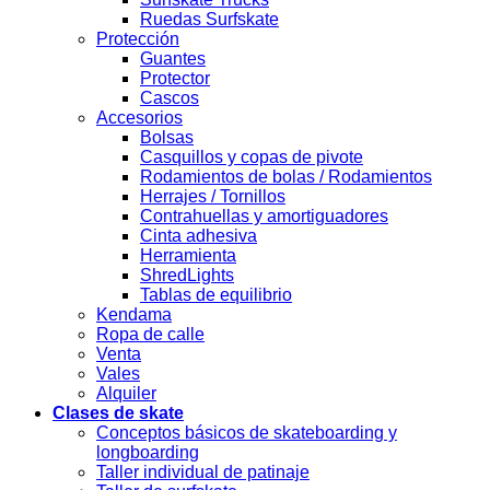
Ruedas Surfskate
Protección
Guantes
Protector
Cascos
Accesorios
Bolsas
Casquillos y copas de pivote
Rodamientos de bolas / Rodamientos
Herrajes / Tornillos
Contrahuellas y amortiguadores
Cinta adhesiva
Herramienta
ShredLights
Tablas de equilibrio
Kendama
Ropa de calle
Venta
Vales
Alquiler
Clases de skate
Conceptos básicos de skateboarding y
longboarding
Taller individual de patinaje