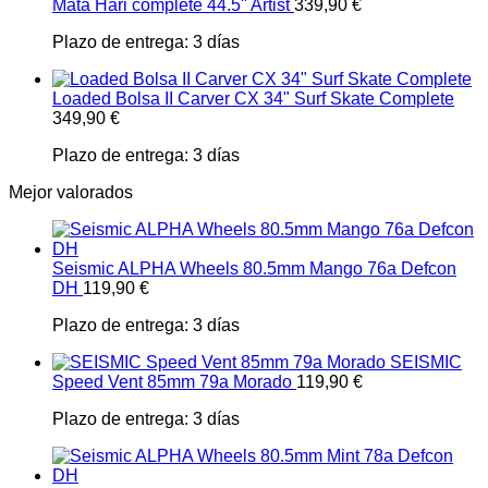
Mata Hari complete 44.5" Artist
339,90
€
Plazo de entrega:
3 días
Loaded Bolsa II Carver CX 34" Surf Skate Complete
349,90
€
Plazo de entrega:
3 días
Mejor valorados
Seismic ALPHA Wheels 80.5mm Mango 76a Defcon
DH
119,90
€
Plazo de entrega:
3 días
SEISMIC
Speed Vent 85mm 79a Morado
119,90
€
Plazo de entrega:
3 días