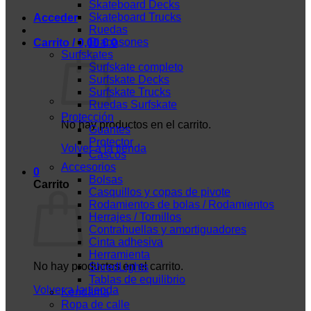
Skateboard Decks
Skateboard Trucks
Acceder
Ruedas
Diapasones
Carrito /
0,00
€
0
Surfskates
Surfskate completo
Surfskate Decks
Surfskate Trucks
Ruedas Surfskate
Protección
No hay productos en el carrito.
Guantes
Protector
Volver a la tienda
Cascos
Accesorios
0
Bolsas
Carrito
Casquillos y copas de pivote
Rodamientos de bolas / Rodamientos
Herrajes / Tornillos
Contrahuellas y amortiguadores
Cinta adhesiva
Herramienta
No hay productos en el carrito.
ShredLights
Tablas de equilibrio
Volver a la tienda
Kendama
Ropa de calle