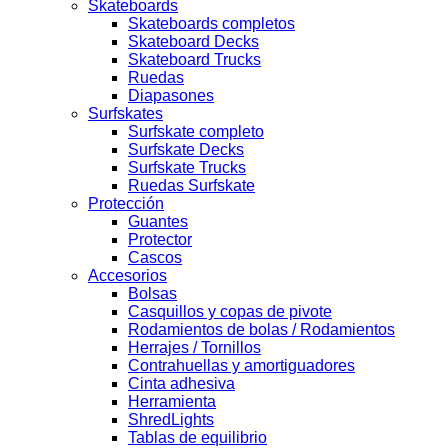
Skateboards
Skateboards completos
Skateboard Decks
Skateboard Trucks
Ruedas
Diapasones
Surfskates
Surfskate completo
Surfskate Decks
Surfskate Trucks
Ruedas Surfskate
Protección
Guantes
Protector
Cascos
Accesorios
Bolsas
Casquillos y copas de pivote
Rodamientos de bolas / Rodamientos
Herrajes / Tornillos
Contrahuellas y amortiguadores
Cinta adhesiva
Herramienta
ShredLights
Tablas de equilibrio