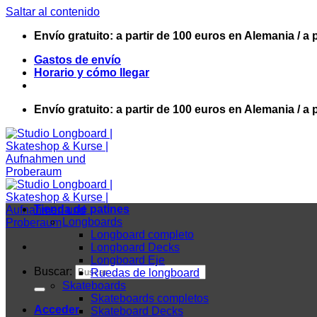
Saltar al contenido
Envío gratuito: a partir de 100 euros en Alemania / a 
Gastos de envío
Horario y cómo llegar
Envío gratuito: a partir de 100 euros en Alemania / a 
Tienda de patines
Longboards
Longboard completo
Longboard Decks
Longboard Eje
Buscar:
Ruedas de longboard
Skateboards
Skateboards completos
Acceder
Skateboard Decks