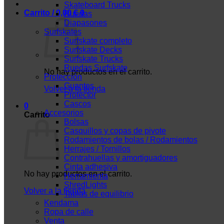
Skateboard Trucks
Carrito /
0,00
€
0
Ruedas
Diapasones
Surfskates
Surfskate completo
Surfskate Decks
Surfskate Trucks
Ruedas Surfskate
No hay productos en el carrito.
Protección
Guantes
Volver a la tienda
Protector
Cascos
0
Accesorios
Carrito
Bolsas
Casquillos y copas de pivote
Rodamientos de bolas / Rodamientos
Herrajes / Tornillos
Contrahuellas y amortiguadores
Cinta adhesiva
No hay productos en el carrito.
Herramienta
ShredLights
Volver a la tienda
Tablas de equilibrio
Kendama
Ropa de calle
Venta