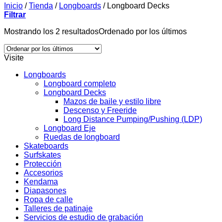
Inicio
/
Tienda
/
Longboards
/
Longboard Decks
Filtrar
Mostrando los 2 resultados
Ordenado por los últimos
Visite
Longboards
Longboard completo
Longboard Decks
Mazos de baile y estilo libre
Descenso y Freeride
Long Distance Pumping/Pushing (LDP)
Longboard Eje
Ruedas de longboard
Skateboards
Surfskates
Protección
Accesorios
Kendama
Diapasones
Ropa de calle
Talleres de patinaje
Servicios de estudio de grabación