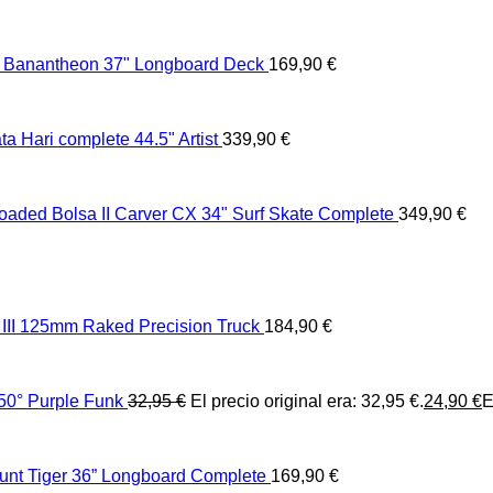
 Banantheon 37" Longboard Deck
169,90
€
 Hari complete 44.5" Artist
339,90
€
oaded Bolsa II Carver CX 34" Surf Skate Complete
349,90
€
II 125mm Raked Precision Truck
184,90
€
0° Purple Funk
32,95
€
El precio original era: 32,95 €.
24,90
€
E
unt Tiger 36” Longboard Complete
169,90
€