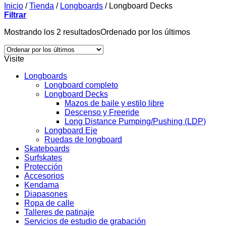
Inicio
/
Tienda
/
Longboards
/
Longboard Decks
Filtrar
Mostrando los 2 resultados
Ordenado por los últimos
Visite
Longboards
Longboard completo
Longboard Decks
Mazos de baile y estilo libre
Descenso y Freeride
Long Distance Pumping/Pushing (LDP)
Longboard Eje
Ruedas de longboard
Skateboards
Surfskates
Protección
Accesorios
Kendama
Diapasones
Ropa de calle
Talleres de patinaje
Servicios de estudio de grabación