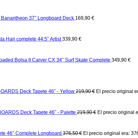
 Banantheon 37" Longboard Deck
169,90
€
 Hari complete 44.5" Artist
339,90
€
oaded Bolsa II Carver CX 34" Surf Skate Complete
349,90
€
OARDS Deck Tapete 46" - Yellow
219,90
€
El precio original e
OARDS Deck Tapete 46" - Palette
219,90
€
El precio original 
te 46" Complete Longboard
376,50
€
El precio original era: 37