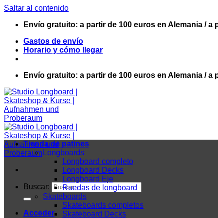
Saltar al contenido
Envío gratuito: a partir de 100 euros en Alemania / a 
Gastos de envío
Horario y cómo llegar
Envío gratuito: a partir de 100 euros en Alemania / a 
Tienda de patines
Longboards
Longboard completo
Longboard Decks
Longboard Eje
Buscar:
Ruedas de longboard
Skateboards
Skateboards completos
Acceder
Skateboard Decks