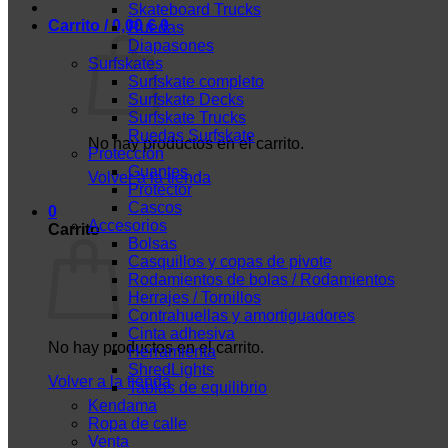
Skateboard Trucks
Carrito /
0,00
€
0
Ruedas
Diapasones
Surfskates
Surfskate completo
Surfskate Decks
Surfskate Trucks
Ruedas Surfskate
No hay productos en el carrito.
Protección
Guantes
Volver a la tienda
Protector
Cascos
0
Accesorios
Carrito
Bolsas
Casquillos y copas de pivote
Rodamientos de bolas / Rodamientos
Herrajes / Tornillos
Contrahuellas y amortiguadores
Cinta adhesiva
No hay productos en el carrito.
Herramienta
ShredLights
Volver a la tienda
Tablas de equilibrio
Kendama
Ropa de calle
Venta