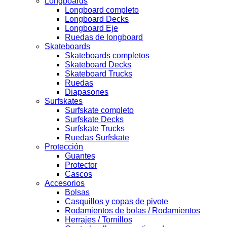
Longboards
Longboard completo
Longboard Decks
Longboard Eje
Ruedas de longboard
Skateboards
Skateboards completos
Skateboard Decks
Skateboard Trucks
Ruedas
Diapasones
Surfskates
Surfskate completo
Surfskate Decks
Surfskate Trucks
Ruedas Surfskate
Protección
Guantes
Protector
Cascos
Accesorios
Bolsas
Casquillos y copas de pivote
Rodamientos de bolas / Rodamientos
Herrajes / Tornillos