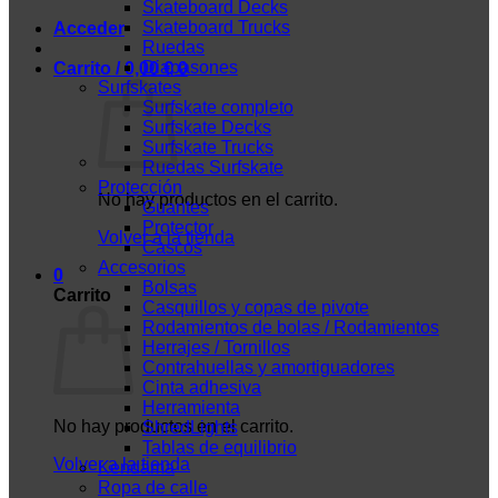
Skateboard Decks
Skateboard Trucks
Acceder
Ruedas
Diapasones
Carrito /
0,00
€
0
Surfskates
Surfskate completo
Surfskate Decks
Surfskate Trucks
Ruedas Surfskate
Protección
No hay productos en el carrito.
Guantes
Protector
Volver a la tienda
Cascos
Accesorios
0
Bolsas
Carrito
Casquillos y copas de pivote
Rodamientos de bolas / Rodamientos
Herrajes / Tornillos
Contrahuellas y amortiguadores
Cinta adhesiva
Herramienta
No hay productos en el carrito.
ShredLights
Tablas de equilibrio
Volver a la tienda
Kendama
Ropa de calle