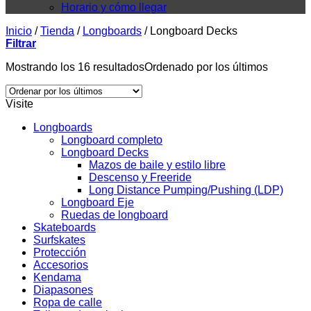
Horario y cómo llegar
Inicio
/
Tienda
/
Longboards
/
Longboard Decks
Filtrar
Mostrando los 16 resultados
Ordenado por los últimos
Visite
Longboards
Longboard completo
Longboard Decks
Mazos de baile y estilo libre
Descenso y Freeride
Long Distance Pumping/Pushing (LDP)
Longboard Eje
Ruedas de longboard
Skateboards
Surfskates
Protección
Accesorios
Kendama
Diapasones
Ropa de calle