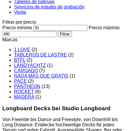
Talleres de patinaje
Servicios de estudio de grabación
Venta
Filtrar por precio
Precio mínimo
Precio máximo
Filtrar
Marcas
1 LOVE
(2)
TABLEROS DE LASTRE
(2)
BTFL
(2)
LANDYACHTZ
(1)
CARGADO
(7)
NADA MÁS QUE GRATIS
(1)
PACE
(2)
PANTHEON
(13)
ROCKET
(6)
MADERA
(1)
Longboard Decks bei Studio Longboard
Von Freeride bis Dance und Freestyle, von Downhill bis
Long Distance: Entdecke hochwertige Decks für jedes
Terrain und jeden Fahrstil. Ausgewählte Shapes, flex oder