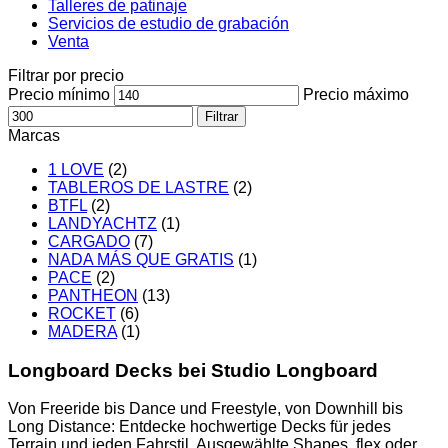
Talleres de patinaje
Servicios de estudio de grabación
Venta
Filtrar por precio
Precio mínimo
Precio máximo
Filtrar
Marcas
1 LOVE
(2)
TABLEROS DE LASTRE
(2)
BTFL
(2)
LANDYACHTZ
(1)
CARGADO
(7)
NADA MÁS QUE GRATIS
(1)
PACE
(2)
PANTHEON
(13)
ROCKET
(6)
MADERA
(1)
Longboard Decks bei Studio Longboard
Von Freeride bis Dance und Freestyle, von Downhill bis
Long Distance: Entdecke hochwertige Decks für jedes
Terrain und jeden Fahrstil. Ausgewählte Shapes, flex oder