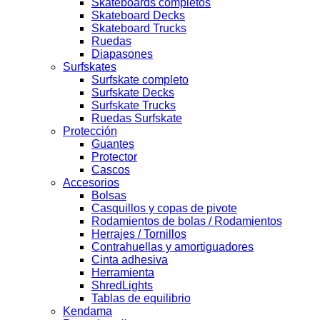
Skateboards completos
Skateboard Decks
Skateboard Trucks
Ruedas
Diapasones
Surfskates
Surfskate completo
Surfskate Decks
Surfskate Trucks
Ruedas Surfskate
Protección
Guantes
Protector
Cascos
Accesorios
Bolsas
Casquillos y copas de pivote
Rodamientos de bolas / Rodamientos
Herrajes / Tornillos
Contrahuellas y amortiguadores
Cinta adhesiva
Herramienta
ShredLights
Tablas de equilibrio
Kendama