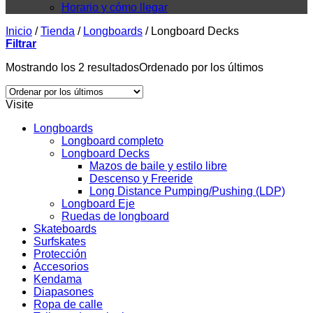
Horario y cómo llegar
Inicio
/
Tienda
/
Longboards
/
Longboard Decks
Filtrar
Mostrando los 2 resultados
Ordenado por los últimos
Visite
Longboards
Longboard completo
Longboard Decks
Mazos de baile y estilo libre
Descenso y Freeride
Long Distance Pumping/Pushing (LDP)
Longboard Eje
Ruedas de longboard
Skateboards
Surfskates
Protección
Accesorios
Kendama
Diapasones
Ropa de calle