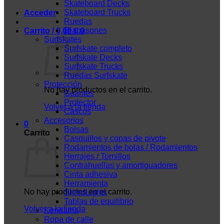
Skateboard Decks
Skateboard Trucks
Acceder
Ruedas
Diapasones
Carrito /
0,00
€
0
Surfskates
Surfskate completo
Surfskate Decks
Surfskate Trucks
Ruedas Surfskate
Protección
No hay productos en el carrito.
Guantes
Protector
Volver a la tienda
Cascos
Accesorios
0
Bolsas
Carrito
Casquillos y copas de pivote
Rodamientos de bolas / Rodamientos
Herrajes / Tornillos
Contrahuellas y amortiguadores
Cinta adhesiva
Herramienta
No hay productos en el carrito.
ShredLights
Tablas de equilibrio
Volver a la tienda
Kendama
Ropa de calle