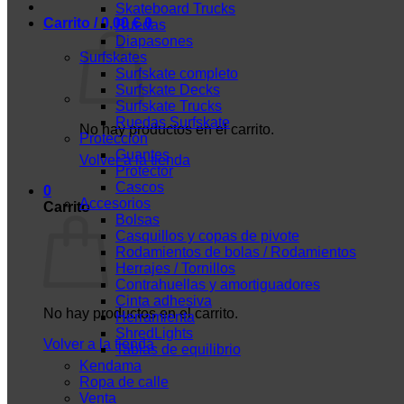
Skateboard Trucks
Carrito /
0,00
€
0
Ruedas
Diapasones
Surfskates
Surfskate completo
Surfskate Decks
Surfskate Trucks
Ruedas Surfskate
No hay productos en el carrito.
Protección
Guantes
Volver a la tienda
Protector
Cascos
0
Accesorios
Carrito
Bolsas
Casquillos y copas de pivote
Rodamientos de bolas / Rodamientos
Herrajes / Tornillos
Contrahuellas y amortiguadores
Cinta adhesiva
No hay productos en el carrito.
Herramienta
ShredLights
Volver a la tienda
Tablas de equilibrio
Kendama
Ropa de calle
Venta