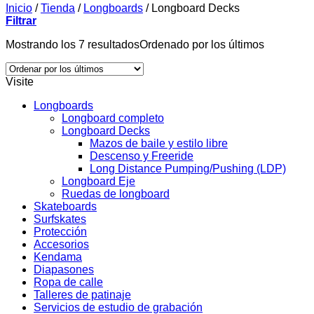
Inicio
/
Tienda
/
Longboards
/
Longboard Decks
Filtrar
Mostrando los 7 resultados
Ordenado por los últimos
Visite
Longboards
Longboard completo
Longboard Decks
Mazos de baile y estilo libre
Descenso y Freeride
Long Distance Pumping/Pushing (LDP)
Longboard Eje
Ruedas de longboard
Skateboards
Surfskates
Protección
Accesorios
Kendama
Diapasones
Ropa de calle
Talleres de patinaje
Servicios de estudio de grabación