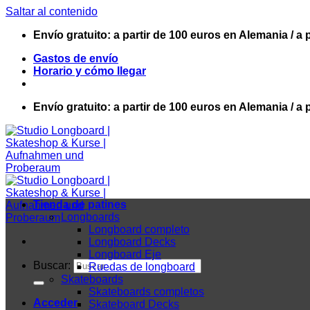
Saltar al contenido
Envío gratuito: a partir de 100 euros en Alemania / a 
Gastos de envío
Horario y cómo llegar
Envío gratuito: a partir de 100 euros en Alemania / a 
Tienda de patines
Longboards
Longboard completo
Longboard Decks
Longboard Eje
Buscar:
Ruedas de longboard
Skateboards
Skateboards completos
Acceder
Skateboard Decks