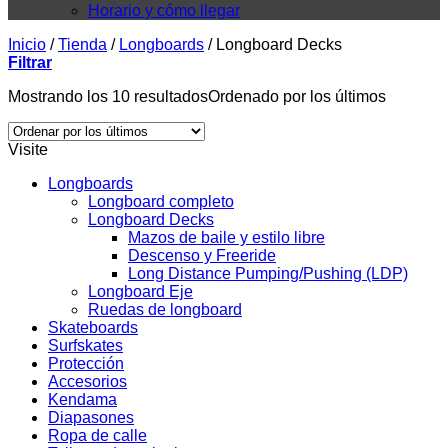
Horario y cómo llegar
Inicio
/
Tienda
/
Longboards
/
Longboard Decks
Filtrar
Mostrando los 10 resultados
Ordenado por los últimos
Visite
Longboards
Longboard completo
Longboard Decks
Mazos de baile y estilo libre
Descenso y Freeride
Long Distance Pumping/Pushing (LDP)
Longboard Eje
Ruedas de longboard
Skateboards
Surfskates
Protección
Accesorios
Kendama
Diapasones
Ropa de calle