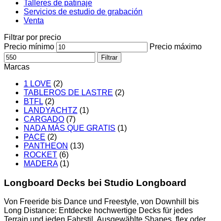
Talleres de patinaje
Servicios de estudio de grabación
Venta
Filtrar por precio
Precio mínimo
Precio máximo
Filtrar
Marcas
1 LOVE
(2)
TABLEROS DE LASTRE
(2)
BTFL
(2)
LANDYACHTZ
(1)
CARGADO
(7)
NADA MÁS QUE GRATIS
(1)
PACE
(2)
PANTHEON
(13)
ROCKET
(6)
MADERA
(1)
Longboard Decks bei Studio Longboard
Von Freeride bis Dance und Freestyle, von Downhill bis
Long Distance: Entdecke hochwertige Decks für jedes
Terrain und jeden Fahrstil. Ausgewählte Shapes, flex oder