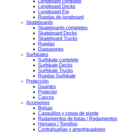
Longboard completo
Longboard Decks
Longboard Eje
Ruedas de longboard
Skateboards
Skateboards completos
Skateboard Decks
Skateboard Trucks
Ruedas
Diapasones
Surfskates
Surfskate completo
Surfskate Decks
Surfskate Trucks
Ruedas Surfskate
Protección
Guantes
Protector
Cascos
Accesorios
Bolsas
Casquillos y copas de pivote
Rodamientos de bolas / Rodamientos
Herrajes / Tornillos
Contrahuellas y amortiguadores