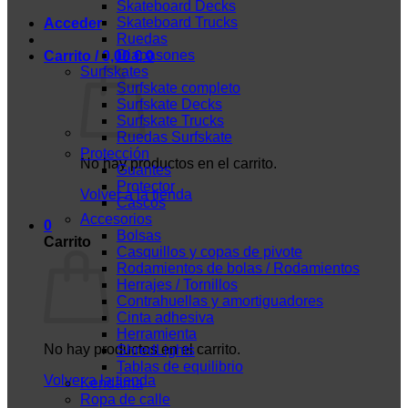
Skateboard Decks
Skateboard Trucks
Acceder
Ruedas
Diapasones
Carrito /
0,00
€
0
Surfskates
Surfskate completo
Surfskate Decks
Surfskate Trucks
Ruedas Surfskate
Protección
No hay productos en el carrito.
Guantes
Protector
Volver a la tienda
Cascos
Accesorios
0
Bolsas
Carrito
Casquillos y copas de pivote
Rodamientos de bolas / Rodamientos
Herrajes / Tornillos
Contrahuellas y amortiguadores
Cinta adhesiva
Herramienta
No hay productos en el carrito.
ShredLights
Tablas de equilibrio
Volver a la tienda
Kendama
Ropa de calle