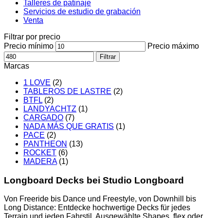
Talleres de patinaje
Servicios de estudio de grabación
Venta
Filtrar por precio
Precio mínimo
Precio máximo
Filtrar
Marcas
1 LOVE
(2)
TABLEROS DE LASTRE
(2)
BTFL
(2)
LANDYACHTZ
(1)
CARGADO
(7)
NADA MÁS QUE GRATIS
(1)
PACE
(2)
PANTHEON
(13)
ROCKET
(6)
MADERA
(1)
Longboard Decks bei Studio Longboard
Von Freeride bis Dance und Freestyle, von Downhill bis
Long Distance: Entdecke hochwertige Decks für jedes
Terrain und jeden Fahrstil. Ausgewählte Shapes, flex oder