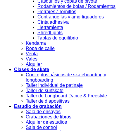
Casquillos y copas de pivote
Rodamientos de bolas / Rodamientos
Herrajes / Tornillos
Contrahuellas y amortiguadores
Cinta adhesiva
Herramienta
ShredLights
Tablas de equilibrio
Kendama
Ropa de calle
Venta
Vales
Alquiler
Clases de skate
Conceptos básicos de skateboarding y
longboarding
Taller individual de patinaje
Taller de surfskate
Taller de Longboard Dance & Freestyle
Taller de diapositivas
Estudio de grabación
Sala de ensayos
Grabaciones de libros
Alquiler de estudios
Sala de control