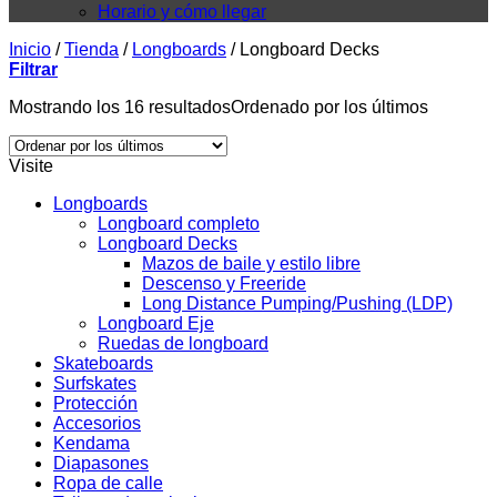
Horario y cómo llegar
Inicio
/
Tienda
/
Longboards
/
Longboard Decks
Filtrar
Mostrando los 16 resultados
Ordenado por los últimos
Visite
Longboards
Longboard completo
Longboard Decks
Mazos de baile y estilo libre
Descenso y Freeride
Long Distance Pumping/Pushing (LDP)
Longboard Eje
Ruedas de longboard
Skateboards
Surfskates
Protección
Accesorios
Kendama
Diapasones
Ropa de calle