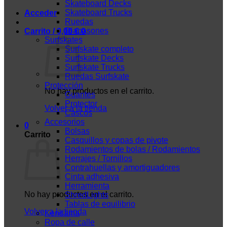
Skateboard Decks
Skateboard Trucks
Acceder
Ruedas
Diapasones
Carrito /
0,00
€
0
Surfskates
Surfskate completo
Surfskate Decks
Surfskate Trucks
Ruedas Surfskate
Protección
No hay productos en el carrito.
Guantes
Protector
Volver a la tienda
Cascos
Accesorios
0
Bolsas
Carrito
Casquillos y copas de pivote
Rodamientos de bolas / Rodamientos
Herrajes / Tornillos
Contrahuellas y amortiguadores
Cinta adhesiva
Herramienta
No hay productos en el carrito.
ShredLights
Tablas de equilibrio
Volver a la tienda
Kendama
Ropa de calle