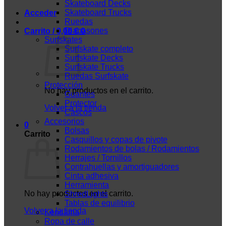
Skateboard Decks
Skateboard Trucks
Acceder
Ruedas
Diapasones
Carrito /
0,00
€
0
Surfskates
Surfskate completo
Surfskate Decks
Surfskate Trucks
Ruedas Surfskate
Protección
No hay productos en el carrito.
Guantes
Protector
Volver a la tienda
Cascos
Accesorios
0
Bolsas
Carrito
Casquillos y copas de pivote
Rodamientos de bolas / Rodamientos
Herrajes / Tornillos
Contrahuellas y amortiguadores
Cinta adhesiva
Herramienta
No hay productos en el carrito.
ShredLights
Tablas de equilibrio
Volver a la tienda
Kendama
Ropa de calle