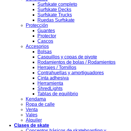
Surfskate completo
Surfskate Decks
Surfskate Trucks
Ruedas Surfskate
Protección
Guantes
Protector
Cascos
Accesorios
Bolsas
Casquillos y copas de pivote
Rodamientos de bolas / Rodamientos
Herrajes / Tornillos
Contrahuellas y amortiguadores
Cinta adhesiva
Herramienta
ShredLights
Tablas de equilibrio
Kendama
Ropa de calle
Venta
Vales
Alquiler
Clases de skate
Conceptos básicos de skateboarding y