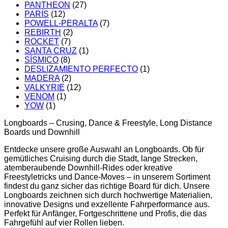
PANTHEON
(27)
PARÍS
(12)
POWELL-PERALTA
(7)
REBIRTH
(2)
ROCKET
(7)
SANTA CRUZ
(1)
SÍSMICO
(8)
DESLIZAMIENTO PERFECTO
(1)
MADERA
(2)
VALKYRIE
(12)
VENOM
(1)
YOW
(1)
Longboards – Crusing, Dance & Freestyle, Long Distance
Boards und Downhill
Entdecke unsere große Auswahl an Longboards. Ob für
gemütliches Cruising durch die Stadt, lange Strecken,
atemberaubende Downhill-Rides oder kreative
Freestyletricks und Dance-Moves – in unserem Sortiment
findest du ganz sicher das richtige Board für dich. Unsere
Longboards zeichnen sich durch hochwertige Materialien,
innovative Designs und exzellente Fahrperformance aus.
Perfekt für Anfänger, Fortgeschrittene und Profis, die das
Fahrgefühl auf vier Rollen lieben.