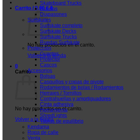
Skateboard Trucks
Carrito /
0,00
€
0
Ruedas
Diapasones
Surfskates
Surfskate completo
Surfskate Decks
Surfskate Trucks
Ruedas Surfskate
No hay productos en el carrito.
Protección
Guantes
Volver a la tienda
Protector
Cascos
0
Accesorios
Carrito
Bolsas
Casquillos y copas de pivote
Rodamientos de bolas / Rodamientos
Herrajes / Tornillos
Contrahuellas y amortiguadores
Cinta adhesiva
No hay productos en el carrito.
Herramienta
ShredLights
Volver a la tienda
Tablas de equilibrio
Kendama
Ropa de calle
Venta