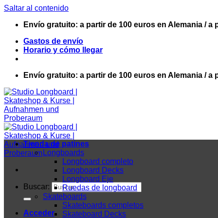
Saltar al contenido
Envío gratuito: a partir de 100 euros en Alemania / a 
Gastos de envío
Horario y cómo llegar
Envío gratuito: a partir de 100 euros en Alemania / a 
Tienda de patines
Longboards
Longboard completo
Longboard Decks
Longboard Eje
Buscar:
Ruedas de longboard
Skateboards
Skateboards completos
Acceder
Skateboard Decks