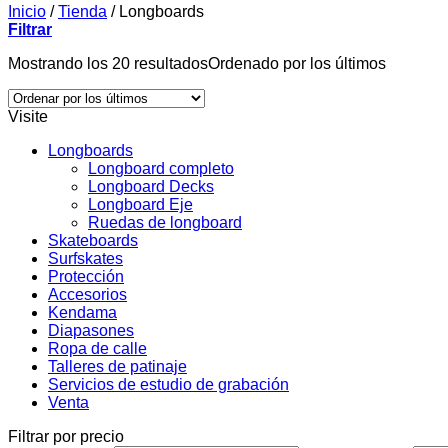
Inicio
/
Tienda
/
Longboards
Filtrar
Mostrando los 20 resultados
Ordenado por los últimos
Visite
Longboards
Longboard completo
Longboard Decks
Longboard Eje
Ruedas de longboard
Skateboards
Surfskates
Protección
Accesorios
Kendama
Diapasones
Ropa de calle
Talleres de patinaje
Servicios de estudio de grabación
Venta
Filtrar por precio