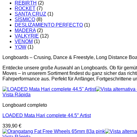
REBIRTH
(2)
ROCKET
(7)
SANTA CRUZ
(1)
SÍSMICO
(8)
DESLIZAMIENTO PERFECTO
(1)
MADERA
(2)
VALKYRIE
(12)
VENOM
(1)
YOW
(1)
Longboards – Crusing, Dance & Freestyle, Long Distance Bo
Entdecke unsere große Auswahl an Longboards. Ob für gemütli
Moves – in unserem Sortiment findest du ganz sicher das rich
Fahrperformance aus. Perfekt für Anfänger, Fortgeschrittene un
Vista Rápida
Longboard completo
LOADED Mata Hari complete 44.5″ Artist
339,90
€
Vista Rápida