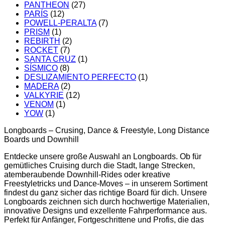
PANTHEON
(27)
PARÍS
(12)
POWELL-PERALTA
(7)
PRISM
(1)
REBIRTH
(2)
ROCKET
(7)
SANTA CRUZ
(1)
SÍSMICO
(8)
DESLIZAMIENTO PERFECTO
(1)
MADERA
(2)
VALKYRIE
(12)
VENOM
(1)
YOW
(1)
Longboards – Crusing, Dance & Freestyle, Long Distance
Boards und Downhill
Entdecke unsere große Auswahl an Longboards. Ob für
gemütliches Cruising durch die Stadt, lange Strecken,
atemberaubende Downhill-Rides oder kreative
Freestyletricks und Dance-Moves – in unserem Sortiment
findest du ganz sicher das richtige Board für dich. Unsere
Longboards zeichnen sich durch hochwertige Materialien,
innovative Designs und exzellente Fahrperformance aus.
Perfekt für Anfänger, Fortgeschrittene und Profis, die das