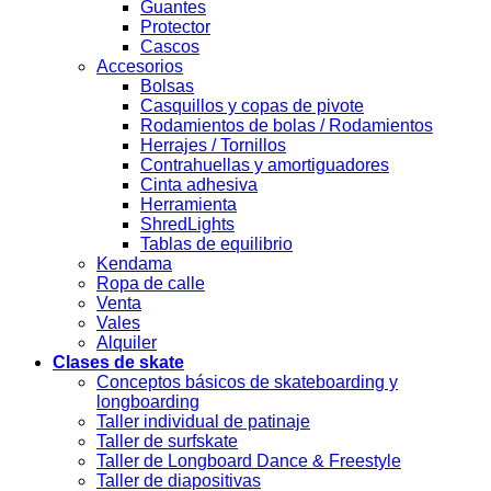
Guantes
Protector
Cascos
Accesorios
Bolsas
Casquillos y copas de pivote
Rodamientos de bolas / Rodamientos
Herrajes / Tornillos
Contrahuellas y amortiguadores
Cinta adhesiva
Herramienta
ShredLights
Tablas de equilibrio
Kendama
Ropa de calle
Venta
Vales
Alquiler
Clases de skate
Conceptos básicos de skateboarding y
longboarding
Taller individual de patinaje
Taller de surfskate
Taller de Longboard Dance & Freestyle
Taller de diapositivas