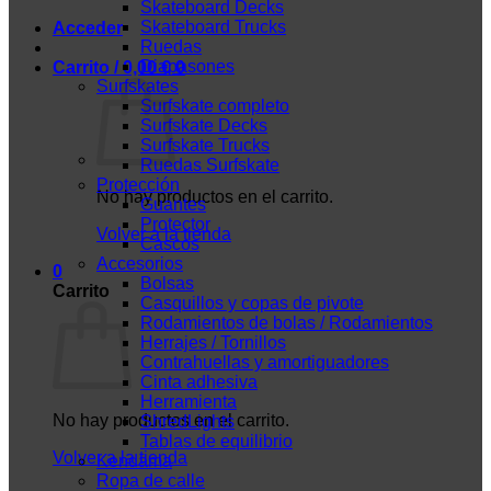
Skateboard Decks
Skateboard Trucks
Acceder
Ruedas
Diapasones
Carrito /
0,00
€
0
Surfskates
Surfskate completo
Surfskate Decks
Surfskate Trucks
Ruedas Surfskate
Protección
No hay productos en el carrito.
Guantes
Protector
Volver a la tienda
Cascos
Accesorios
0
Bolsas
Carrito
Casquillos y copas de pivote
Rodamientos de bolas / Rodamientos
Herrajes / Tornillos
Contrahuellas y amortiguadores
Cinta adhesiva
Herramienta
No hay productos en el carrito.
ShredLights
Tablas de equilibrio
Volver a la tienda
Kendama
Ropa de calle