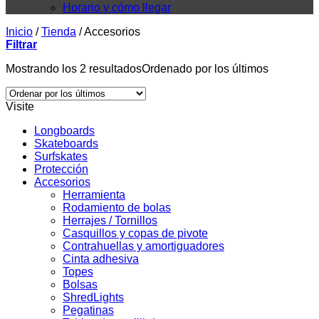
Horario y cómo llegar
Inicio
/
Tienda
/
Accesorios
Filtrar
Mostrando los 2 resultados
Ordenado por los últimos
Visite
Longboards
Skateboards
Surfskates
Protección
Accesorios
Herramienta
Rodamiento de bolas
Herrajes / Tornillos
Casquillos y copas de pivote
Contrahuellas y amortiguadores
Cinta adhesiva
Topes
Bolsas
ShredLights
Pegatinas