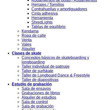
Rodamientos de bolas / Rodamientos
Herrajes / Tornillos
Contrahuellas y amortiguadores
Cinta adhesiva
Herramienta
ShredLights
Tablas de equilibrio
Kendama
Ropa de calle
Venta
Vales
Alquiler
Clases de skate
Conceptos básicos de skateboarding y
longboarding
Taller individual de patinaje
Taller de surfskate
Taller de Longboard Dance & Freestyle
Taller de diapositivas
Estudio de grabación
Sala de ensayos
Grabaciones de libros
Alquiler de estudios
Sala de control
Sala de grabación