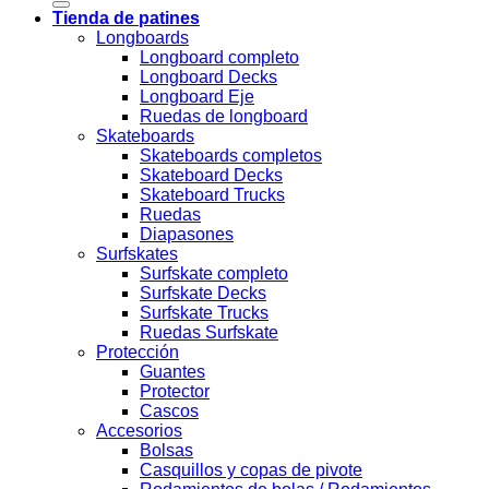
Tienda de patines
Longboards
Longboard completo
Longboard Decks
Longboard Eje
Ruedas de longboard
Skateboards
Skateboards completos
Skateboard Decks
Skateboard Trucks
Ruedas
Diapasones
Surfskates
Surfskate completo
Surfskate Decks
Surfskate Trucks
Ruedas Surfskate
Protección
Guantes
Protector
Cascos
Accesorios
Bolsas
Casquillos y copas de pivote