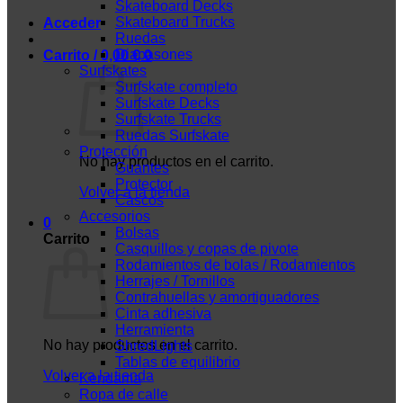
Skateboard Decks
Skateboard Trucks
Acceder
Ruedas
Diapasones
Carrito /
0,00
€
0
Surfskates
Surfskate completo
Surfskate Decks
Surfskate Trucks
Ruedas Surfskate
Protección
No hay productos en el carrito.
Guantes
Protector
Volver a la tienda
Cascos
Accesorios
0
Bolsas
Carrito
Casquillos y copas de pivote
Rodamientos de bolas / Rodamientos
Herrajes / Tornillos
Contrahuellas y amortiguadores
Cinta adhesiva
Herramienta
No hay productos en el carrito.
ShredLights
Tablas de equilibrio
Volver a la tienda
Kendama
Ropa de calle