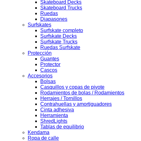
Skateboard Decks
Skateboard Trucks
Ruedas
Diapasones
Surfskates
Surfskate completo
Surfskate Decks
Surfskate Trucks
Ruedas Surfskate
Protección
Guantes
Protector
Cascos
Accesorios
Bolsas
Casquillos y copas de pivote
Rodamientos de bolas / Rodamientos
Herrajes / Tornillos
Contrahuellas y amortiguadores
Cinta adhesiva
Herramienta
ShredLights
Tablas de equilibrio
Kendama
Ropa de calle