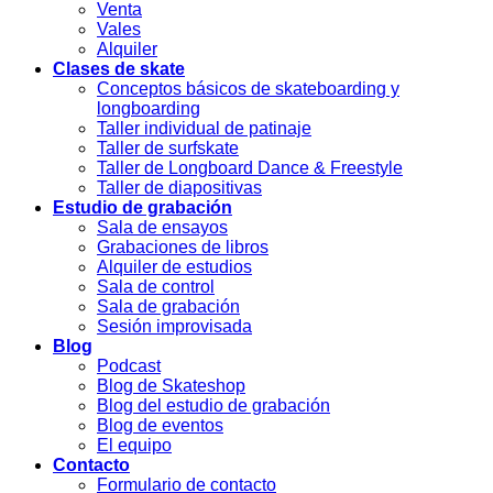
Venta
Vales
Alquiler
Clases de skate
Conceptos básicos de skateboarding y
longboarding
Taller individual de patinaje
Taller de surfskate
Taller de Longboard Dance & Freestyle
Taller de diapositivas
Estudio de grabación
Sala de ensayos
Grabaciones de libros
Alquiler de estudios
Sala de control
Sala de grabación
Sesión improvisada
Blog
Podcast
Blog de Skateshop
Blog del estudio de grabación
Blog de eventos
El equipo
Contacto
Formulario de contacto