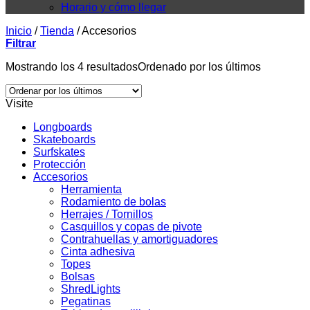
Horario y cómo llegar
Inicio
/
Tienda
/
Accesorios
Filtrar
Mostrando los 4 resultados
Ordenado por los últimos
Visite
Longboards
Skateboards
Surfskates
Protección
Accesorios
Herramienta
Rodamiento de bolas
Herrajes / Tornillos
Casquillos y copas de pivote
Contrahuellas y amortiguadores
Cinta adhesiva
Topes
Bolsas
ShredLights
Pegatinas