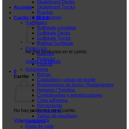
Skateboard Decks
Skateboard Trucks
Acceder
Ruedas
Diapasones
Carrito /
0,00
€
0
Surfskates
Surfskate completo
Surfskate Decks
Surfskate Trucks
Ruedas Surfskate
Protección
No hay productos en el carrito.
Guantes
Protector
Volver a la tienda
Cascos
Accesorios
0
Bolsas
Carrito
Casquillos y copas de pivote
Rodamientos de bolas / Rodamientos
Herrajes / Tornillos
Contrahuellas y amortiguadores
Cinta adhesiva
Herramienta
No hay productos en el carrito.
ShredLights
Tablas de equilibrio
Volver a la tienda
Kendama
Ropa de calle