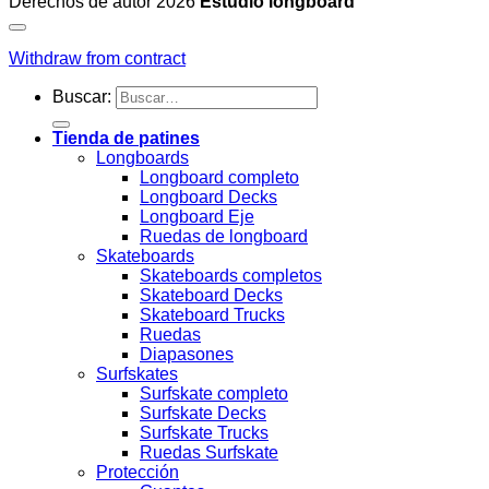
Derechos de autor 2026
Estudio longboard
Withdraw from contract
Buscar:
Tienda de patines
Longboards
Longboard completo
Longboard Decks
Longboard Eje
Ruedas de longboard
Skateboards
Skateboards completos
Skateboard Decks
Skateboard Trucks
Ruedas
Diapasones
Surfskates
Surfskate completo
Surfskate Decks
Surfskate Trucks
Ruedas Surfskate
Protección