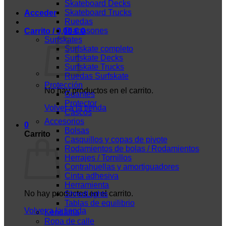
Skateboard Decks
Skateboard Trucks
Acceder
Ruedas
Diapasones
Carrito /
0,00
€
0
Surfskates
Surfskate completo
Surfskate Decks
Surfskate Trucks
Ruedas Surfskate
Protección
No hay productos en el carrito.
Guantes
Protector
Volver a la tienda
Cascos
Accesorios
0
Bolsas
Carrito
Casquillos y copas de pivote
Rodamientos de bolas / Rodamientos
Herrajes / Tornillos
Contrahuellas y amortiguadores
Cinta adhesiva
Herramienta
No hay productos en el carrito.
ShredLights
Tablas de equilibrio
Volver a la tienda
Kendama
Ropa de calle