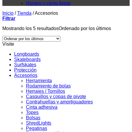
Horario y cómo llegar
Inicio
/
Tienda
/
Accesorios
Filtrar
Mostrando los 5 resultados
Ordenado por los últimos
Visite
Longboards
Skateboards
Surfskates
Protección
Accesorios
Herramienta
Rodamiento de bolas
Herrajes / Tornillos
Casquillos y copas de pivote
Contrahuellas y amortiguadores
Cinta adhesiva
Topes
Bolsas
ShredLights
Pegatinas