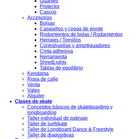
Guantes
Protector
Cascos
Accesorios
Bolsas
Casquillos y copas de pivote
Rodamientos de bolas / Rodamientos
Herrajes / Tornillos
Contrahuellas y amortiguadores
Cinta adhesiva
Herramienta
ShredLights
Tablas de equilibrio
Kendama
Ropa de calle
Venta
Vales
Alquiler
Clases de skate
Conceptos básicos de skateboarding y
longboarding
Taller individual de patinaje
Taller de surfskate
Taller de Longboard Dance & Freestyle
Taller de diapositivas