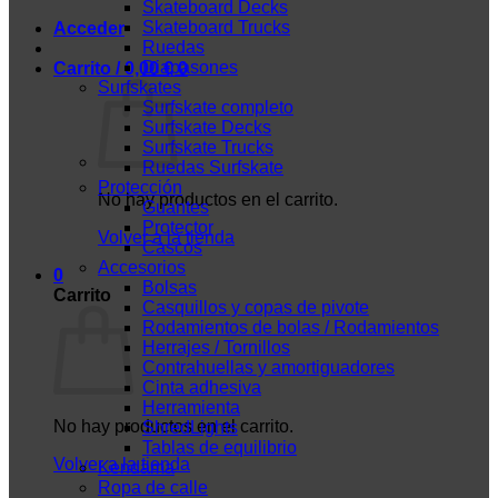
Skateboard Decks
Skateboard Trucks
Acceder
Ruedas
Diapasones
Carrito /
0,00
€
0
Surfskates
Surfskate completo
Surfskate Decks
Surfskate Trucks
Ruedas Surfskate
Protección
No hay productos en el carrito.
Guantes
Protector
Volver a la tienda
Cascos
Accesorios
0
Bolsas
Carrito
Casquillos y copas de pivote
Rodamientos de bolas / Rodamientos
Herrajes / Tornillos
Contrahuellas y amortiguadores
Cinta adhesiva
Herramienta
No hay productos en el carrito.
ShredLights
Tablas de equilibrio
Volver a la tienda
Kendama
Ropa de calle