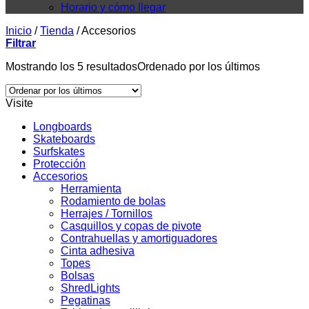
Horario y cómo llegar
Inicio
/
Tienda
/
Accesorios
Filtrar
Mostrando los 5 resultados
Ordenado por los últimos
Visite
Longboards
Skateboards
Surfskates
Protección
Accesorios
Herramienta
Rodamiento de bolas
Herrajes / Tornillos
Casquillos y copas de pivote
Contrahuellas y amortiguadores
Cinta adhesiva
Topes
Bolsas
ShredLights
Pegatinas