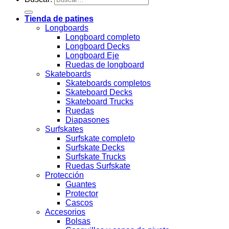
Tienda de patines
Longboards
Longboard completo
Longboard Decks
Longboard Eje
Ruedas de longboard
Skateboards
Skateboards completos
Skateboard Decks
Skateboard Trucks
Ruedas
Diapasones
Surfskates
Surfskate completo
Surfskate Decks
Surfskate Trucks
Ruedas Surfskate
Protección
Guantes
Protector
Cascos
Accesorios
Bolsas