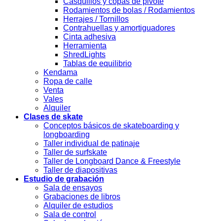
Casquillos y copas de pivote
Rodamientos de bolas / Rodamientos
Herrajes / Tornillos
Contrahuellas y amortiguadores
Cinta adhesiva
Herramienta
ShredLights
Tablas de equilibrio
Kendama
Ropa de calle
Venta
Vales
Alquiler
Clases de skate
Conceptos básicos de skateboarding y
longboarding
Taller individual de patinaje
Taller de surfskate
Taller de Longboard Dance & Freestyle
Taller de diapositivas
Estudio de grabación
Sala de ensayos
Grabaciones de libros
Alquiler de estudios
Sala de control