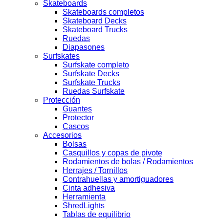
Skateboards
Skateboards completos
Skateboard Decks
Skateboard Trucks
Ruedas
Diapasones
Surfskates
Surfskate completo
Surfskate Decks
Surfskate Trucks
Ruedas Surfskate
Protección
Guantes
Protector
Cascos
Accesorios
Bolsas
Casquillos y copas de pivote
Rodamientos de bolas / Rodamientos
Herrajes / Tornillos
Contrahuellas y amortiguadores
Cinta adhesiva
Herramienta
ShredLights
Tablas de equilibrio