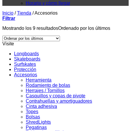
Horario y cómo llegar
Inicio
/
Tienda
/
Accesorios
Filtrar
Mostrando los 9 resultados
Ordenado por los últimos
Visite
Longboards
Skateboards
Surfskates
Protección
Accesorios
Herramienta
Rodamiento de bolas
Herrajes / Tornillos
Casquillos y copas de pivote
Contrahuellas y amortiguadores
Cinta adhesiva
Topes
Bolsas
ShredLights
Pegatinas