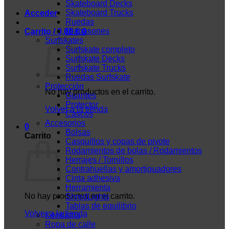
Skateboard Decks
Skateboard Trucks
Acceder
Ruedas
Diapasones
Carrito /
0,00
€
0
Surfskates
Surfskate completo
Surfskate Decks
Surfskate Trucks
Ruedas Surfskate
Protección
No hay productos en el carrito.
Guantes
Protector
Volver a la tienda
Cascos
Accesorios
0
Bolsas
Carrito
Casquillos y copas de pivote
Rodamientos de bolas / Rodamientos
Herrajes / Tornillos
Contrahuellas y amortiguadores
Cinta adhesiva
Herramienta
No hay productos en el carrito.
ShredLights
Tablas de equilibrio
Volver a la tienda
Kendama
Ropa de calle