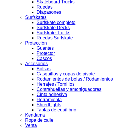
Skateboard Trucks
Ruedas
Diapasones
Surfskates
Surfskate completo
Surfskate Decks
Surfskate Trucks
Ruedas Surfskate
Protección
Guantes
Protector
Cascos
Accesorios
Bolsas
Casquillos y copas de pivote
Rodamientos de bolas / Rodamientos
Herrajes / Tornillos
Contrahuellas y amortiguadores
Cinta adhesiva
Herramienta
ShredLights
Tablas de equilibrio
Kendama
Ropa de calle
Venta