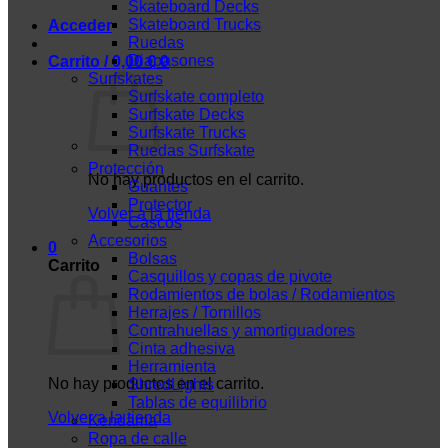
Skateboard Decks
Skateboard Trucks
Acceder
Ruedas
Diapasones
Carrito /
0,00
€
0
Surfskates
Surfskate completo
Surfskate Decks
Surfskate Trucks
Ruedas Surfskate
Protección
No hay productos en el carrito.
Guantes
Protector
Volver a la tienda
Cascos
Accesorios
0
Bolsas
Carrito
Casquillos y copas de pivote
Rodamientos de bolas / Rodamientos
Herrajes / Tornillos
Contrahuellas y amortiguadores
Cinta adhesiva
Herramienta
No hay productos en el carrito.
ShredLights
Tablas de equilibrio
Volver a la tienda
Kendama
Ropa de calle