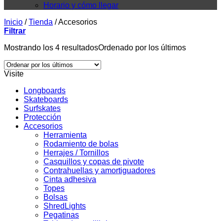
Horario y cómo llegar
Inicio
/
Tienda
/
Accesorios
Filtrar
Mostrando los 4 resultados
Ordenado por los últimos
Visite
Longboards
Skateboards
Surfskates
Protección
Accesorios
Herramienta
Rodamiento de bolas
Herrajes / Tornillos
Casquillos y copas de pivote
Contrahuellas y amortiguadores
Cinta adhesiva
Topes
Bolsas
ShredLights
Pegatinas