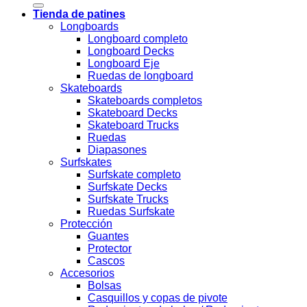
Tienda de patines
Longboards
Longboard completo
Longboard Decks
Longboard Eje
Ruedas de longboard
Skateboards
Skateboards completos
Skateboard Decks
Skateboard Trucks
Ruedas
Diapasones
Surfskates
Surfskate completo
Surfskate Decks
Surfskate Trucks
Ruedas Surfskate
Protección
Guantes
Protector
Cascos
Accesorios
Bolsas
Casquillos y copas de pivote