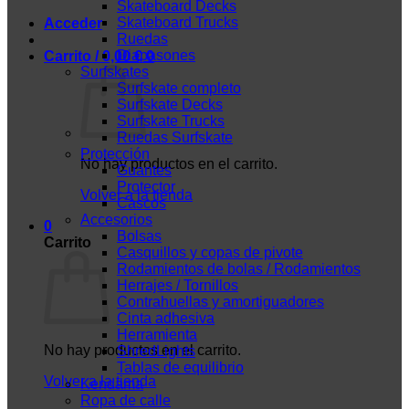
Skateboard Decks
Skateboard Trucks
Acceder
Ruedas
Diapasones
Carrito /
0,00
€
0
Surfskates
Surfskate completo
Surfskate Decks
Surfskate Trucks
Ruedas Surfskate
Protección
No hay productos en el carrito.
Guantes
Protector
Volver a la tienda
Cascos
Accesorios
0
Bolsas
Carrito
Casquillos y copas de pivote
Rodamientos de bolas / Rodamientos
Herrajes / Tornillos
Contrahuellas y amortiguadores
Cinta adhesiva
Herramienta
No hay productos en el carrito.
ShredLights
Tablas de equilibrio
Volver a la tienda
Kendama
Ropa de calle