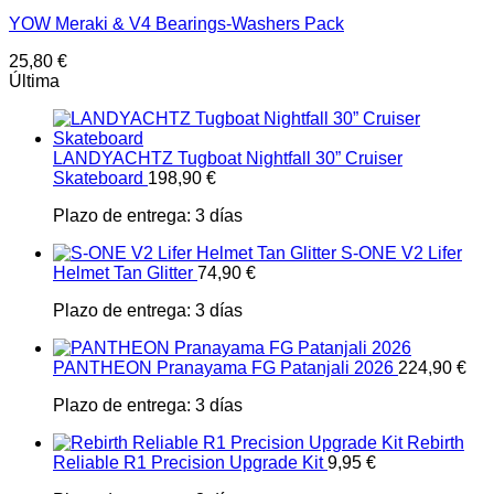
YOW Meraki & V4 Bearings-Washers Pack
25,80
€
Última
LANDYACHTZ Tugboat Nightfall 30” Cruiser
Skateboard
198,90
€
Plazo de entrega:
3 días
S-ONE V2 Lifer
Helmet Tan Glitter
74,90
€
Plazo de entrega:
3 días
PANTHEON Pranayama FG Patanjali 2026
224,90
€
Plazo de entrega:
3 días
Rebirth
Reliable R1 Precision Upgrade Kit
9,95
€