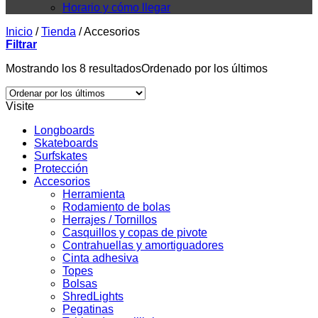
Horario y cómo llegar
Inicio
/
Tienda
/
Accesorios
Filtrar
Mostrando los 8 resultados
Ordenado por los últimos
Visite
Longboards
Skateboards
Surfskates
Protección
Accesorios
Herramienta
Rodamiento de bolas
Herrajes / Tornillos
Casquillos y copas de pivote
Contrahuellas y amortiguadores
Cinta adhesiva
Topes
Bolsas
ShredLights
Pegatinas