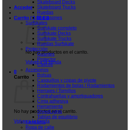
Skateboard Decks
Skateboard Trucks
Acceder
Ruedas
Diapasones
Carrito /
0,00
€
0
Surfskates
Surfskate completo
Surfskate Decks
Surfskate Trucks
Ruedas Surfskate
Protección
No hay productos en el carrito.
Guantes
Protector
Volver a la tienda
Cascos
Accesorios
0
Bolsas
Carrito
Casquillos y copas de pivote
Rodamientos de bolas / Rodamientos
Herrajes / Tornillos
Contrahuellas y amortiguadores
Cinta adhesiva
Herramienta
No hay productos en el carrito.
ShredLights
Tablas de equilibrio
Volver a la tienda
Kendama
Ropa de calle