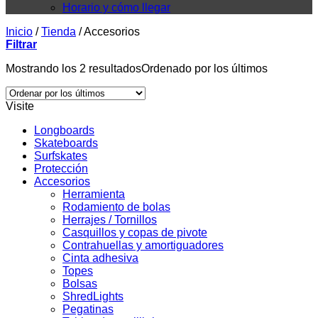
Horario y cómo llegar
Inicio
/
Tienda
/
Accesorios
Filtrar
Mostrando los 2 resultados
Ordenado por los últimos
Visite
Longboards
Skateboards
Surfskates
Protección
Accesorios
Herramienta
Rodamiento de bolas
Herrajes / Tornillos
Casquillos y copas de pivote
Contrahuellas y amortiguadores
Cinta adhesiva
Topes
Bolsas
ShredLights
Pegatinas