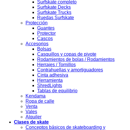
Surfskate completo
Surfskate Decks
Surfskate Trucks
Ruedas Surfskate
Protección
Guantes
Protector
Cascos
Accesorios
Bolsas
Casquillos y copas de pivote
Rodamientos de bolas / Rodamientos
Herrajes / Tornillos
Contrahuellas y amortiguadores
Cinta adhesiva
Herramienta
ShredLights
Tablas de equilibrio
Kendama
Ropa de calle
Venta
Vales
Alquiler
Clases de skate
Conceptos básicos de skateboarding y