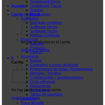
Skateboard Decks
Skateboard Trucks
Acceder
Ruedas
Diapasones
Carrito /
0,00
€
0
Surfskates
Surfskate completo
Surfskate Decks
Surfskate Trucks
Ruedas Surfskate
Protección
No hay productos en el carrito.
Guantes
Protector
Volver a la tienda
Cascos
Accesorios
0
Bolsas
Carrito
Casquillos y copas de pivote
Rodamientos de bolas / Rodamientos
Herrajes / Tornillos
Contrahuellas y amortiguadores
Cinta adhesiva
Herramienta
No hay productos en el carrito.
ShredLights
Tablas de equilibrio
Volver a la tienda
Kendama
Ropa de calle