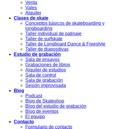
Venta
Vales
Alquiler
Clases de skate
Conceptos básicos de skateboarding y
longboarding
Taller individual de patinaje
Taller de surfskate
Taller de Longboard Dance & Freestyle
Taller de diapositivas
Estudio de grabación
Sala de ensayos
Grabaciones de libros
Alquiler de estudios
Sala de control
Sala de grabación
Sesión improvisada
Blog
Podcast
Blog de Skateshop
Blog del estudio de grabación
Blog de eventos
El equipo
Contacto
Formulario de contacto