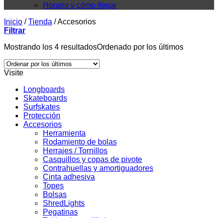
Horario y cómo llegar
Inicio
/
Tienda
/
Accesorios
Filtrar
Mostrando los 4 resultados
Ordenado por los últimos
Visite
Longboards
Skateboards
Surfskates
Protección
Accesorios
Herramienta
Rodamiento de bolas
Herrajes / Tornillos
Casquillos y copas de pivote
Contrahuellas y amortiguadores
Cinta adhesiva
Topes
Bolsas
ShredLights
Pegatinas