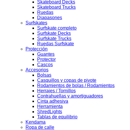
Skateboard Decks
Skateboard Trucks
Ruedas
Diapasones
Surfskates
Surfskate completo
Surfskate Decks
Surfskate Trucks
Ruedas Surfskate
Protección
Guantes
Protector
Cascos
Accesorios
Bolsas
Casquillos y copas de pivote
Rodamientos de bolas / Rodamientos
Herrajes / Tornillos
Contrahuellas y amortiguadores
Cinta adhesiva
Herramienta
ShredLights
Tablas de equilibrio
Kendama
Ropa de calle