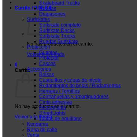
Skateboard Trucks
Carrito /
0,00
€
0
Ruedas
Diapasones
Surfskates
Surfskate completo
Surfskate Decks
Surfskate Trucks
Ruedas Surfskate
No hay productos en el carrito.
Protección
Guantes
Volver a la tienda
Protector
Cascos
0
Accesorios
Carrito
Bolsas
Casquillos y copas de pivote
Rodamientos de bolas / Rodamientos
Herrajes / Tornillos
Contrahuellas y amortiguadores
Cinta adhesiva
No hay productos en el carrito.
Herramienta
ShredLights
Volver a la tienda
Tablas de equilibrio
Kendama
Ropa de calle
Venta