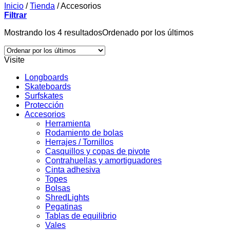
Inicio
/
Tienda
/
Accesorios
Filtrar
Mostrando los 4 resultados
Ordenado por los últimos
Visite
Longboards
Skateboards
Surfskates
Protección
Accesorios
Herramienta
Rodamiento de bolas
Herrajes / Tornillos
Casquillos y copas de pivote
Contrahuellas y amortiguadores
Cinta adhesiva
Topes
Bolsas
ShredLights
Pegatinas
Tablas de equilibrio
Vales