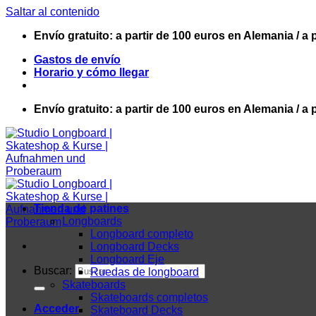
Saltar al contenido
Envío gratuito: a partir de 100 euros en Alemania / a 
Gastos de envío
Horario y cómo llegar
Envío gratuito: a partir de 100 euros en Alemania / a 
Tienda de patines
Longboards
Longboard completo
Longboard Decks
Longboard Eje
Buscar:
Ruedas de longboard
Skateboards
Skateboards completos
Acceder
Skateboard Decks