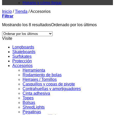
Horario y cómo llegar
Inicio
/
Tienda
/
Accesorios
Filtrar
Mostrando los 8 resultados
Ordenado por los últimos
Visite
Longboards
Skateboards
Surfskates
Protección
Accesorios
Herramienta
Rodamiento de bolas
Herrajes / Tornillos
Casquillos y copas de pivote
Contrahuellas y amortiguadores
Cinta adhesiva
Topes
Bolsas
ShredLights
Pegatinas