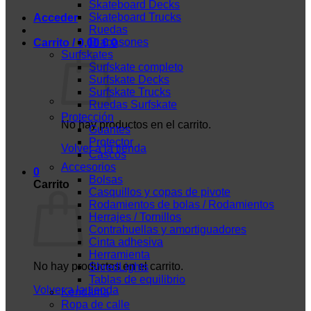
Skateboard Decks
Skateboard Trucks
Acceder
Ruedas
Diapasones
Carrito /
0,00
€
0
Surfskates
Surfskate completo
Surfskate Decks
Surfskate Trucks
Ruedas Surfskate
Protección
No hay productos en el carrito.
Guantes
Protector
Volver a la tienda
Cascos
Accesorios
0
Bolsas
Carrito
Casquillos y copas de pivote
Rodamientos de bolas / Rodamientos
Herrajes / Tornillos
Contrahuellas y amortiguadores
Cinta adhesiva
Herramienta
No hay productos en el carrito.
ShredLights
Tablas de equilibrio
Volver a la tienda
Kendama
Ropa de calle