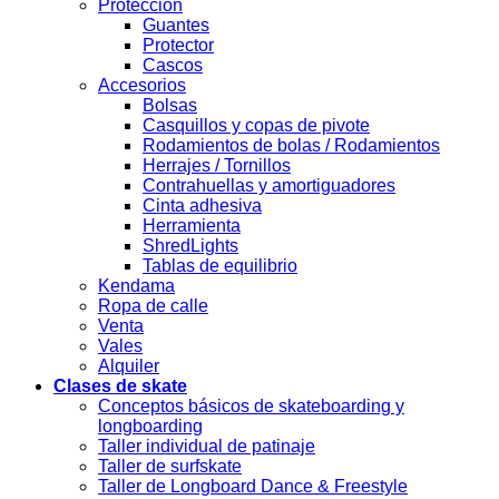
Protección
Guantes
Protector
Cascos
Accesorios
Bolsas
Casquillos y copas de pivote
Rodamientos de bolas / Rodamientos
Herrajes / Tornillos
Contrahuellas y amortiguadores
Cinta adhesiva
Herramienta
ShredLights
Tablas de equilibrio
Kendama
Ropa de calle
Venta
Vales
Alquiler
Clases de skate
Conceptos básicos de skateboarding y
longboarding
Taller individual de patinaje
Taller de surfskate
Taller de Longboard Dance & Freestyle